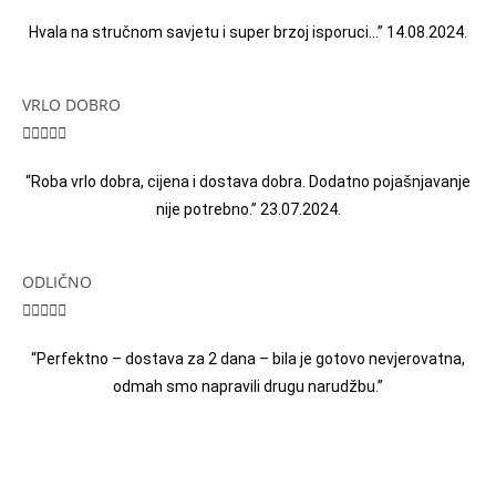
Hvala na stručnom savjetu i super brzoj isporuci…” 14.08.2024.
VRLO DOBRO





“Roba vrlo dobra, cijena i dostava dobra. Dodatno pojašnjavanje
nije potrebno.” 23.07.2024.
ODLIČNO





“Perfektno – dostava za 2 dana – bila je gotovo nevjerovatna,
odmah smo napravili drugu narudžbu.”