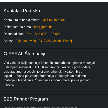
Kontakt i Podrška
Kontaktirajte nas direktno:
+387 66 769 004
Pišite nam na e-mail:
info[ ]feral.ba
Radno vrijeme:
Pon – Sub 8.00 – 18.00h
Adresa:
Alije Isakovića 104, 74264 Jelah, Tešanj
O FERAL Štampariji
Već više od dvije decenije isporučujemo vrhunski promo materijali
i štampani materijali u BiH. Kao direktni uvoznici i proizvođači,
osiguravamo najpovoljnije cijene, vrhunski kvalitet i brzu
logistiku. Vaša pouzdana štamparija za kompletan reklamni
materijal i brendiranje. Štamparija i promo materijali na jednom
mjestu.
B2B Partner Program