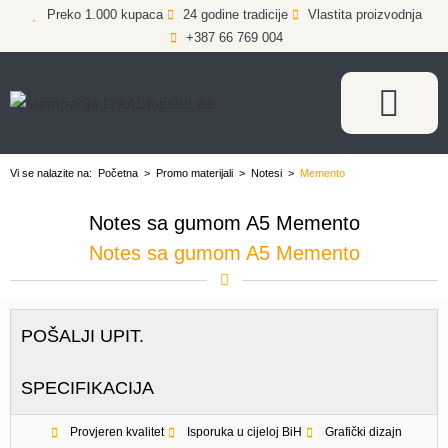
Preko 1.000 kupaca
24 godine tradicije
Vlastita proizvodnja
+387 66 769 004
Vi se nalazite na:
Početna
>
Promo materijali
>
Notesi
>
Memento
Notes sa gumom A5 Memento
Notes sa gumom A5 Memento
POŠALJI UPIT.
SPECIFIKACIJA
Provjeren kvalitet
Isporuka u cijeloj BiH
Grafički dizajn