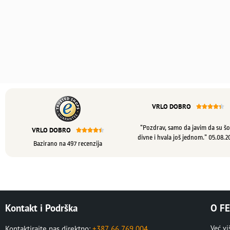
VRLO DOBRO





“Pozdrav, samo da javim da su šo
VRLO DOBRO





divne i hvala još jednom.” 05.08.2
Bazirano na 497 recenzija
Kontakt i Podrška
O FE
Već v
Kontaktirajte nas direktno:
+387 66 769 004