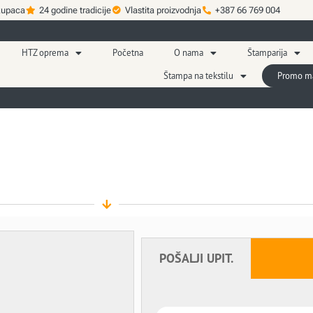
kupaca
24 godine tradicije
Vlastita proizvodnja
+387 66 769 004
HTZ oprema
Početna
O nama
Štamparija
Štampa na tekstilu
Promo mat
POŠALJI UPIT.