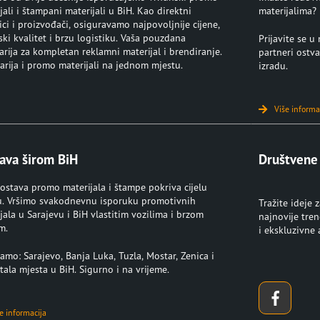
jali i štampani materijali u BiH. Kao direktni
materijalima?
ci i proizvođači, osiguravamo najpovoljnije cijene,
ki kvalitet i brzu logistiku. Vaša pouzdana
Prijavite se 
rija za kompletan reklamni materijal i brendiranje.
partneri ostva
rija i promo materijali na jednom mjestu.
izradu.
Više informa
ava širom BiH
Društvene
ostava promo materijala i štampe pokriva cijelu
u. Vršimo svakodnevnu isporuku promotivnih
Tražite ideje 
jala u Sarajevu i BiH vlastitim vozilima i brzom
najnovije tre
m.
i ekskluzivne
amo: Sarajevo, Banja Luka, Tuzla, Mostar, Zenica i
tala mjesta u BiH. Sigurno i na vrijeme.
e informacija