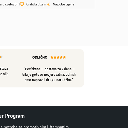
a u cijeloj BiH
Grafički dizajn
Najbolje cijene
ODLIČNO






ostava
“Perfektno – dostava za 2 dana –
e nije
bila je gotovo nevjerovatna, odmah
smo napravili drugu narudžbu.”
er Program
ne potrebe za promotivnim i štampanim