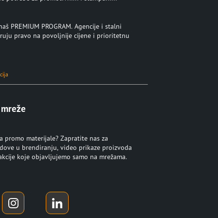
u naš PREMIUM PROGRAM. Agencije i stalni
ruju pravo na povoljnije cijene i prioritetnu
cija
 mreže
za promo materijale? Zapratite nas za
ndove u brendiranju, video prikaze proizvoda
 akcije koje objavljujemo samo na mrežama.