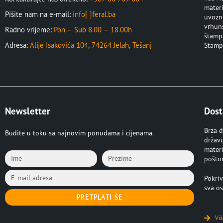
materi
Pišite nam na e-mail:
info[ ]feral.ba
uvozni
vrhuns
Radno vrijeme:
Pon – Sub 8.00 – 18.00h
štampa
Adresa:
Alije Isakovića 104, 74264 Jelah, Tešanj
Štampa
Newsletter
Dost
Brza d
Budite u toku sa najnovim ponudama i cijenama.
držav
materi
pošto
Pokriv
sva os
PRETPLATI SE
Viš