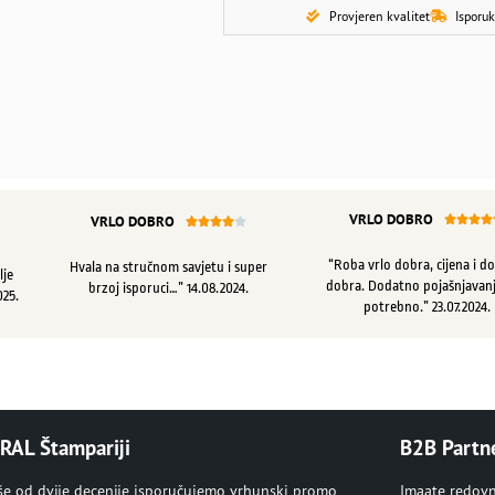
Provjeren kvalitet
Isporuk
VRLO DOBRO
VRLO DOBRO









“Roba vrlo dobra, cijena i d
Hvala na stručnom savjetu i super
lje
dobra. Dodatno pojašnjavanj
brzoj isporuci…” 14.08.2024.
025.
potrebno.” 23.07.2024.
RAL Štampariji
B2B Partn
iše od dvije decenije isporučujemo vrhunski promo
Imaate redov