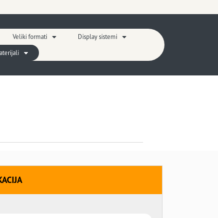
Veliki formati
Display sistemi
erijali
KACIJA