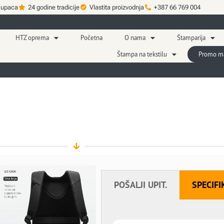
kupaca
24 godine tradicije
Vlastita proizvodnja
+387 66 769 004
HTZ oprema
Početna
O nama
Štamparija
Štampa na tekstilu
Promo mat
POŠALJI UPIT.
SPECIFI