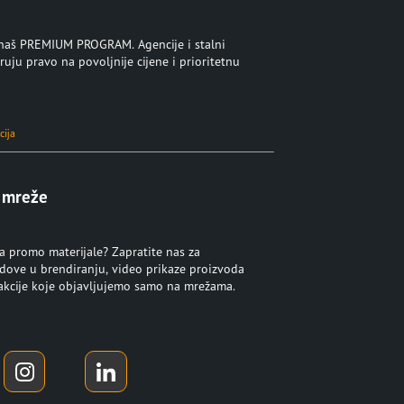
u naš PREMIUM PROGRAM. Agencije i stalni
ruju pravo na povoljnije cijene i prioritetnu
cija
 mreže
za promo materijale? Zapratite nas za
ndove u brendiranju, video prikaze proizvoda
 akcije koje objavljujemo samo na mrežama.