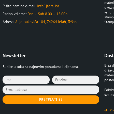
materi
Pišite nam na e-mail:
info[ ]feral.ba
uvozni
vrhuns
Radno vrijeme:
Pon – Sub 8.00 – 18.00h
štampa
Adresa:
Alije Isakovića 104, 74264 Jelah, Tešanj
Štampa
Newsletter
Dost
Brza d
Budite u toku sa najnovim ponudama i cijenama.
držav
materi
pošto
Pokriv
sva os
PRETPLATI SE
Viš