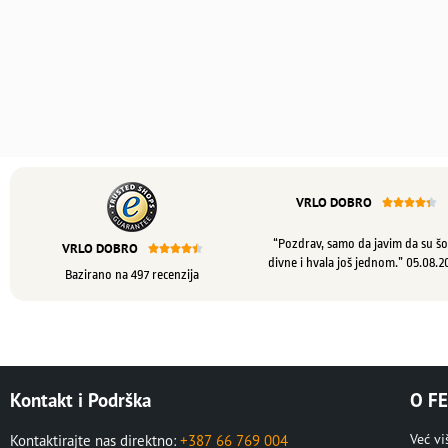
VRLO DOBRO





“Pozdrav, samo da javim da su šo
VRLO DOBRO





divne i hvala još jednom.” 05.08.2
Bazirano na 497 recenzija
Kontakt i Podrška
O FE
Već v
Kontaktirajte nas direktno:
+387 66 769 004