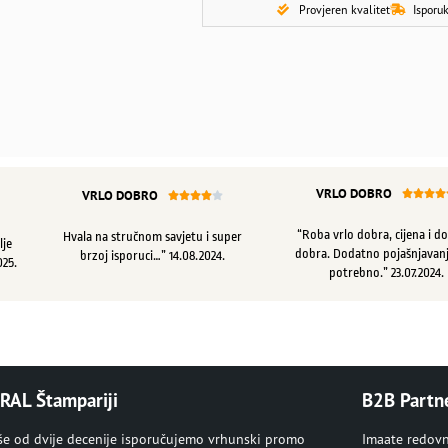
Provjeren kvalitet
Isporuk
VRLO DOBRO
VRLO DOBRO









“Roba vrlo dobra, cijena i d
Hvala na stručnom savjetu i super
lje
dobra. Dodatno pojašnjavanj
brzoj isporuci…” 14.08.2024.
025.
potrebno.” 23.07.2024.
RAL Štampariji
B2B Partn
iše od dvije decenije isporučujemo vrhunski promo
Imaate redov