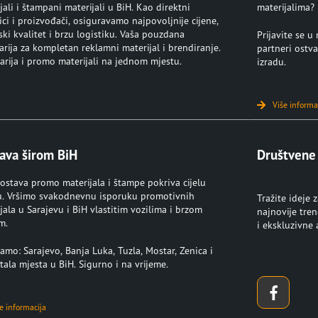
jali i štampani materijali u BiH. Kao direktni
materijalima?
ci i proizvođači, osiguravamo najpovoljnije cijene,
ki kvalitet i brzu logistiku. Vaša pouzdana
Prijavite se 
rija za kompletan reklamni materijal i brendiranje.
partneri ostva
rija i promo materijali na jednom mjestu.
izradu.
Više informa
ava širom BiH
Društvene
ostava promo materijala i štampe pokriva cijelu
u. Vršimo svakodnevnu isporuku promotivnih
Tražite ideje 
jala u Sarajevu i BiH vlastitim vozilima i brzom
najnovije tre
m.
i ekskluzivne
amo: Sarajevo, Banja Luka, Tuzla, Mostar, Zenica i
tala mjesta u BiH. Sigurno i na vrijeme.
e informacija