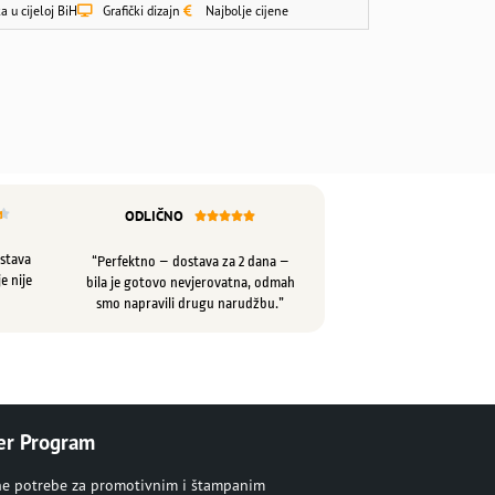
a u cijeloj BiH
Grafički dizajn
Najbolje cijene
ODLIČNO






ostava
“Perfektno – dostava za 2 dana –
e nije
bila je gotovo nevjerovatna, odmah
smo napravili drugu narudžbu.”
er Program
ne potrebe za promotivnim i štampanim