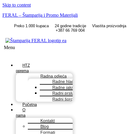
Skip to content
FERAL – Štamparija i Promo Materijali
Preko 1.000 kupaca
24 godine tradicije
Vlastita proizvodnja
+387 66 769 004
Menu
HTZ
oprema
Radna odjeća
Radne hlače
Radne jakne
Radni prsluci
Radni šorcevi
Početna
O
nama
Kontakt
Blog
Formati