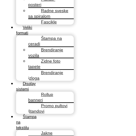
posteri
Radne sveske
sa spiralom
Fascikle
Veliki
formati
Štampa na
ceradi
Brendiranje
vozila
Zidne foto
tapete
Brendiranje
izloga
Display
sistemi
Rollup
banneri
Promo pultovi
štandovi
Štampa
na
tekstilu
Jakne