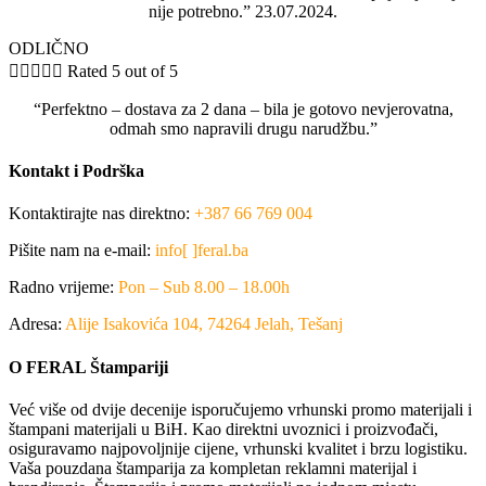
nije potrebno.” 23.07.2024.
ODLIČNO





Rated 5 out of 5
“Perfektno – dostava za 2 dana – bila je gotovo nevjerovatna,
odmah smo napravili drugu narudžbu.”
Kontakt i Podrška
Kontaktirajte nas direktno:
+387 66 769 004
Pišite nam na e-mail:
info[ ]feral.ba
Radno vrijeme:
Pon – Sub 8.00 – 18.00h
Adresa:
Alije Isakovića 104, 74264 Jelah, Tešanj
O FERAL Štampariji
Već više od dvije decenije isporučujemo vrhunski promo materijali i
štampani materijali u BiH. Kao direktni uvoznici i proizvođači,
osiguravamo najpovoljnije cijene, vrhunski kvalitet i brzu logistiku.
Vaša pouzdana štamparija za kompletan reklamni materijal i