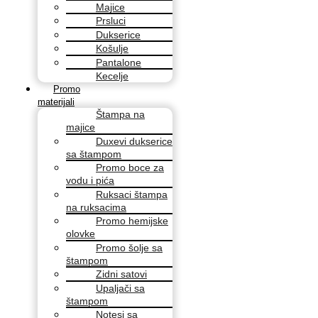
Majice
Prsluci
Dukserice
Košulje
Pantalone
Kecelje
Promo
materijali
Štampa na
majice
Duxevi dukserice
sa štampom
Promo boce za
vodu i pića
Ruksaci štampa
na ruksacima
Promo hemijske
olovke
Promo šolje sa
štampom
Zidni satovi
Upaljači sa
štampom
Notesi sa