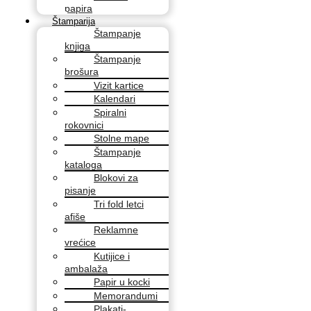
papira
Štamparija
Štampanje
knjiga
Štampanje
brošura
Vizit kartice
Kalendari
Spiralni
rokovnici
Stolne mape
Štampanje
kataloga
Blokovi za
pisanje
Tri fold letci
afiše
Reklamne
vrećice
Kutijice i
ambalaža
Papir u kocki
Memorandumi
Plakati-