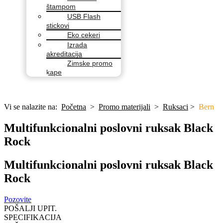
štampom
USB Flash
stickovi
Eko cekeri
Izrada
akreditacija
Zimske promo
kape
Vi se nalazite na:
Početna
>
Promo materijali
>
Ruksaci
>
Bern
Multifunkcionalni poslovni ruksak Black
Rock
Multifunkcionalni poslovni ruksak Black
Rock
Pozovite
POŠALJI UPIT.
SPECIFIKACIJA