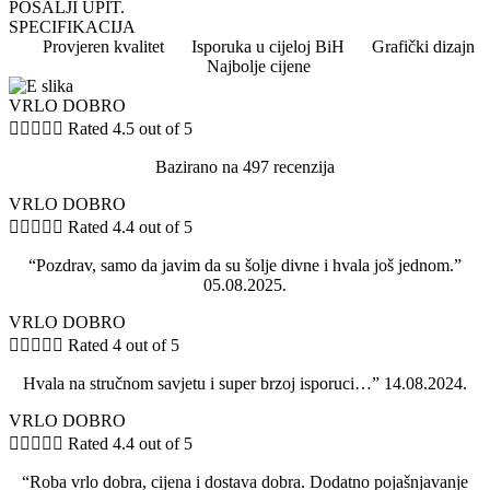
POŠALJI UPIT.
SPECIFIKACIJA
Provjeren kvalitet
Isporuka u cijeloj BiH
Grafički dizajn
Najbolje cijene
VRLO DOBRO





Rated 4.5 out of 5
Bazirano na 497 recenzija
VRLO DOBRO





Rated 4.4 out of 5
“Pozdrav, samo da javim da su šolje divne i hvala još jednom.”
05.08.2025.
VRLO DOBRO





Rated 4 out of 5
Hvala na stručnom savjetu i super brzoj isporuci…” 14.08.2024.
VRLO DOBRO





Rated 4.4 out of 5
“Roba vrlo dobra, cijena i dostava dobra. Dodatno pojašnjavanje