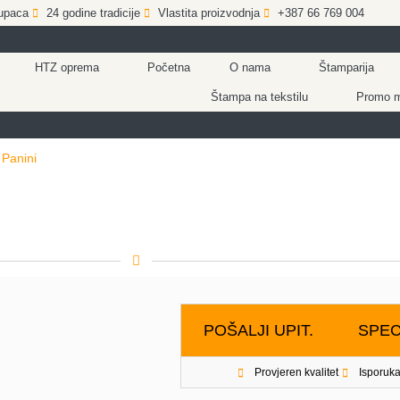
upaca
24 godine tradicije
Vlastita proizvodnja
+387 66 769 004
HTZ oprema
Početna
O nama
Štamparija
Štampa na tekstilu
Promo ma
>
Panini
POŠALJI UPIT.
SPEC
Provjeren kvalitet
Isporuka