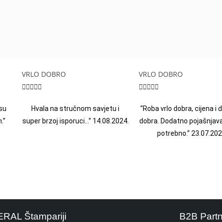
VRLO DOBRO
VRLO DOBRO










su
Hvala na stručnom savjetu i
“Roba vrlo dobra, cijena i
.”
super brzoj isporuci…” 14.08.2024.
dobra. Dodatno pojašnjava
potrebno.” 23.07.202
ERAL Štampariji
B2B Part