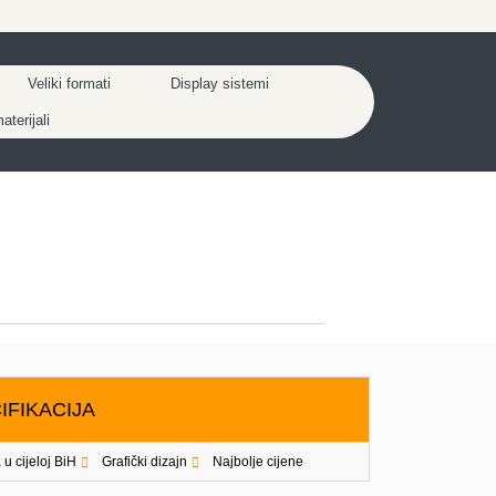
Veliki formati
Display sistemi
terijali
IFIKACIJA
 u cijeloj BiH
Grafički dizajn
Najbolje cijene