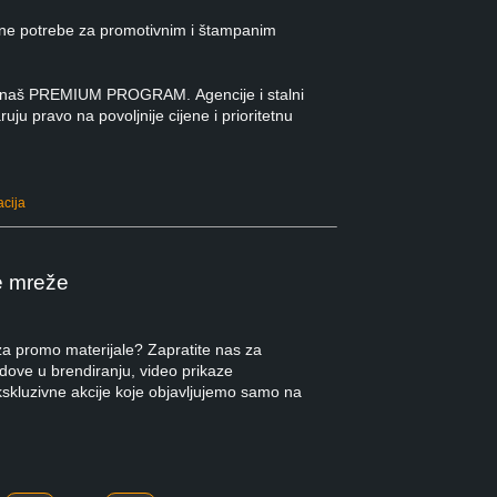
ne potrebe za promotivnim i štampanim
 u naš PREMIUM PROGRAM. Agencije i stalni
ruju pravo na povoljnije cijene i prioritetnu
acija
e mreže
 za promo materijale? Zapratite nas za
ndove u brendiranju, video prikaze
kskluzivne akcije koje objavljujemo samo na