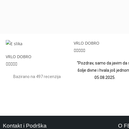
VRLO DOBRO





VRLO DOBRO
“Pozdrav, samo da javim da 





šolje divne i hvala još jednom
Bazirano na 497 recenzija
05.08.2025.
Kontakt i Podrška
O F