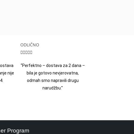
ODLIČNO





 dostava
“Perfektno – dostava za 2 dana –
nje nije
bila je gotovo nevjerovatna,
4.
odmah smo napravili drugu
narudžbu.”
ner Program