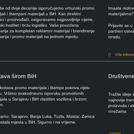
iše od dvije decenije isporučujemo vrhunski promo
Imaate redov
jali i štampani materijali u BiH. Kao direktni
materijalima?
ci i proizvođači, osiguravamo najpovoljnije cijene,
ki kvalitet i brzu logistiku. Vaša pouzdana
Prijavite se
rija za kompletan reklamni materijal i brendiranje.
partneri ostva
arija i promo materijali na jednom mjestu.
izradu.
Više inform
ava širom BiH
Društven
dostava promo materijala i štampe pokriva cijelu
u. Vršimo svakodnevnu isporuku promotivnih
Tražite ideje
jala u Sarajevu i BiH vlastitim vozilima i brzom
najnovije tre
m.
proizvoda i e
mrežama.
vamo: Sarajevo, Banja Luka, Tuzla, Mostar, Zenica
ostala mjesta u BiH. Sigurno i na vrijeme.