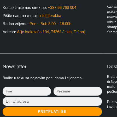
Već v
Kontaktirajte nas direktno:
+387 66 769 004
materi
Pišite nam na e-mail:
info[ ]feral.ba
uvozni
vrhuns
Radno vrijeme:
Pon – Sub 8.00 – 18.00h
štampa
Adresa:
Alije Isakovića 104, 74264 Jelah, Tešanj
Štamp
Newsletter
Dost
Brza 
Budite u toku sa najnovim ponudama i cijenama.
držav
materi
pošto
Pokri
i sva 
PRETPLATI SE