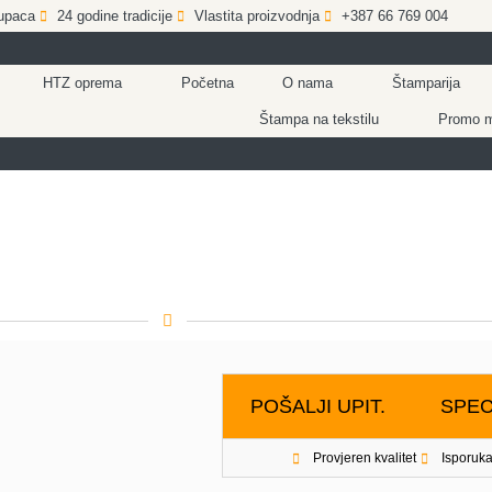
upaca
24 godine tradicije
Vlastita proizvodnja
+387 66 769 004
HTZ oprema
Početna
O nama
Štamparija
Štampa na tekstilu
Promo ma
POŠALJI UPIT.
SPEC
Provjeren kvalitet
Isporuka