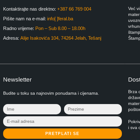
Već v
Kontaktirajte nas direktno:
+387 66 769 004
materi
Pišite nam na e-mail:
info[ ]feral.ba
uvozni
vrhuns
Radno vrijeme:
Pon – Sub 8.00 – 18.00h
štampa
Adresa:
Alije Isakovića 104, 74264 Jelah, Tešanj
Štamp
Newsletter
Dost
Brza 
Budite u toku sa najnovim ponudama i cijenama.
držav
materi
pošto
Pokri
i sva 
PRETPLATI SE