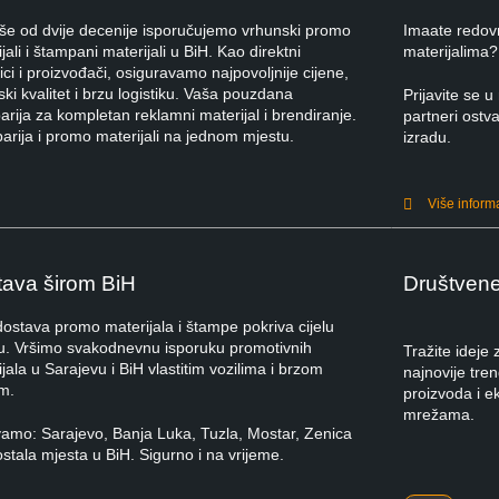
iše od dvije decenije isporučujemo vrhunski promo
Imaate redov
jali i štampani materijali u BiH. Kao direktni
materijalima?
ci i proizvođači, osiguravamo najpovoljnije cijene,
ki kvalitet i brzu logistiku. Vaša pouzdana
Prijavite se
rija za kompletan reklamni materijal i brendiranje.
partneri ostva
arija i promo materijali na jednom mjestu.
izradu.
Više inform
ava širom BiH
Društven
dostava promo materijala i štampe pokriva cijelu
u. Vršimo svakodnevnu isporuku promotivnih
Tražite ideje
jala u Sarajevu i BiH vlastitim vozilima i brzom
najnovije tre
m.
proizvoda i e
mrežama.
vamo: Sarajevo, Banja Luka, Tuzla, Mostar, Zenica
ostala mjesta u BiH. Sigurno i na vrijeme.