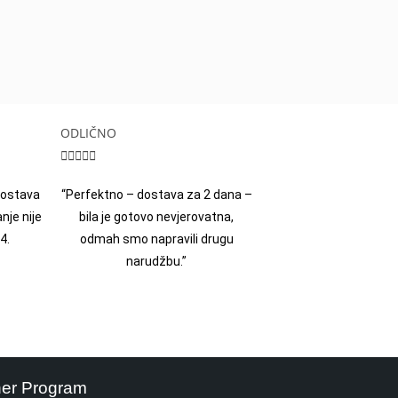
ODLIČNO





 dostava
“Perfektno – dostava za 2 dana –
nje nije
bila je gotovo nevjerovatna,
4.
odmah smo napravili drugu
narudžbu.”
ner Program