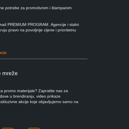
ne potrebe za promotivnim i štampanim
 u naš PREMIUM PROGRAM. Agencije i stalni
ruju pravo na povoljnije cijene i prioritetnu
acija
e mreže
 za promo materijale? Zapratite nas za
ndove u brendiranju, video prikaze
kskluzivne akcije koje objavljujemo samo na