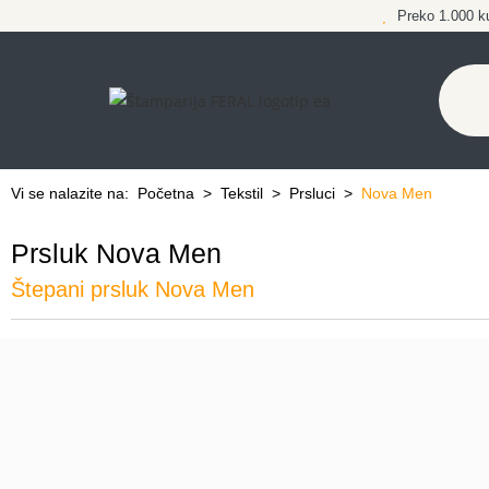
Preko 1.000 k
Vi se nalazite na:
Početna
>
Tekstil
>
Prsluci
>
Nova Men
Prsluk Nova Men
Štepani prsluk Nova Men