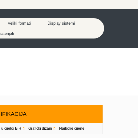
Veliki formati
Display sistemi
terijali
IFIKACIJA
 u cijeloj BiH
Grafički dizajn
Najbolje cijene