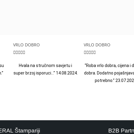
VRLO DOBRO
VRLO DOBRO










su
Hvala na stručnom savjetu i
“Roba vrlo dobra, cijena i
.”
super brzoj isporuci…” 14.08.2024.
dobra. Dodatno pojašnjava
potrebno.” 23.07.202
ERAL Štampariji
B2B Part