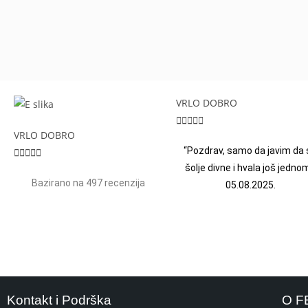
VRLO DOBRO





VRLO DOBRO
“Pozdrav, samo da javim da 





šolje divne i hvala još jednom
Bazirano na 497 recenzija
05.08.2025.
Kontakt i Podrška
O F