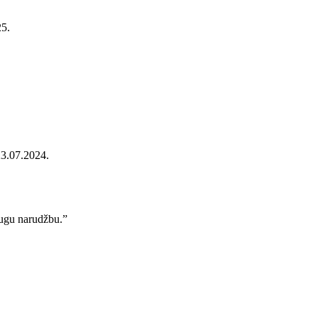
25.
23.07.2024.
rugu narudžbu.”