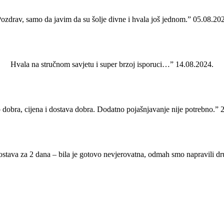
ozdrav, samo da javim da su šolje divne i hvala još jednom.” 05.08.20
Hvala na stručnom savjetu i super brzoj isporuci…” 14.08.2024.
 dobra, cijena i dostava dobra. Dodatno pojašnjavanje nije potrebno.” 
ostava za 2 dana – bila je gotovo nevjerovatna, odmah smo napravili d