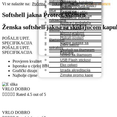
štampom
Dukserice
Štampanje kataloga
Vi se nalazite na:
Početna
>
Tekstil
>
Jakne
>
Protect Women
Promo boce za vodu i
Košulje
Blokovi za pisanje
pića
Pantalone
Tri fold letci afiše
Softshell jakna Protect Women
Ruksaci štampa na
Kecelje
Reklamne vrećice
ruksacima
Kutijice i ambalaža
Promo hemijske
Ženska softshell jakna sa skidajućom kap
Papir u kocki
olovke
Memorandumi
Promo šolje sa
Plakati-posteri
POŠALJI UPIT.
štampom
SPECIFIKACIJA
Radne sveske sa
Zidni satovi
POŠALJI UPIT.
spiralom
Upaljači sa štampom
SPECIFIKACIJA
Fascikle
Notesi sa štampom
USB Flash stickovi
Provjeren kvalitet
Eko cekeri
Isporuka u cijeloj BiH
Izrada akreditacija
Grafički dizajn
Zimske promo kape
Najbolje cijene
VRLO DOBRO





Rated 4.5 out of 5
VRLO DOBRO