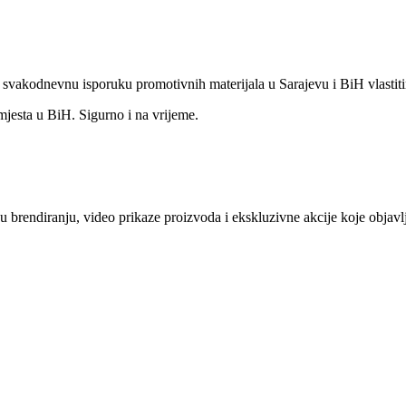
o svakodnevnu isporuku promotivnih materijala u Sarajevu i BiH vlastit
mjesta u BiH. Sigurno i na vrijeme.
e u brendiranju, video prikaze proizvoda i ekskluzivne akcije koje obj