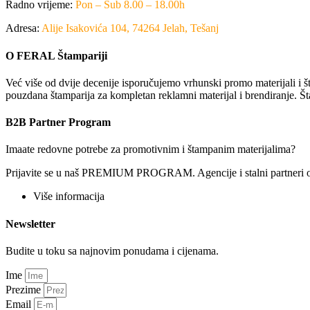
Radno vrijeme:
Pon – Sub 8.00 – 18.00h
Adresa:
Alije Isakovića 104, 74264 Jelah, Tešanj
O FERAL Štampariji
Već više od dvije decenije isporučujemo vrhunski promo materijali i št
pouzdana štamparija za kompletan reklamni materijal i brendiranje. Št
B2B Partner Program
Imaate redovne potrebe za promotivnim i štampanim materijalima?
Prijavite se u naš PREMIUM PROGRAM. Agencije i stalni partneri ostv
Više informacija
Newsletter
Budite u toku sa najnovim ponudama i cijenama.
Ime
Prezime
Email