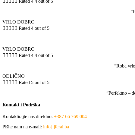





Rated 4.4 out of 5
“P
VRLO DOBRO





Rated 4 out of 5
VRLO DOBRO





Rated 4.4 out of 5
“Roba vrlo
ODLIČNO





Rated 5 out of 5
“Perfektno – d
Kontakt i Podrška
Kontaktirajte nas direktno:
+387 66 769 004
Pišite nam na e-mail:
info[ ]feral.ba