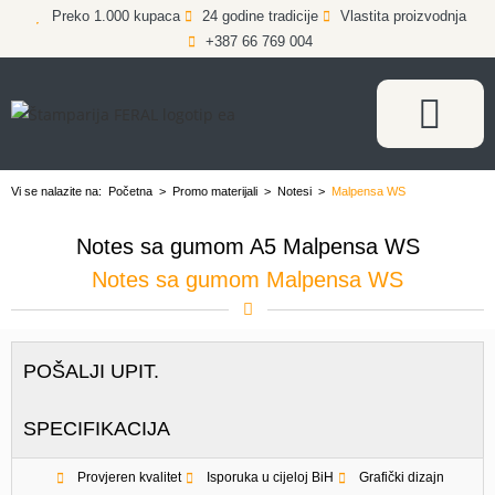
Preko 1.000 kupaca
24 godine tradicije
Vlastita proizvodnja
+387 66 769 004
Vi se nalazite na:
Početna
>
Promo materijali
>
Notesi
>
Malpensa WS
Notes sa gumom A5 Malpensa WS
Notes sa gumom Malpensa WS
POŠALJI UPIT.
SPECIFIKACIJA
Provjeren kvalitet
Isporuka u cijeloj BiH
Grafički dizajn