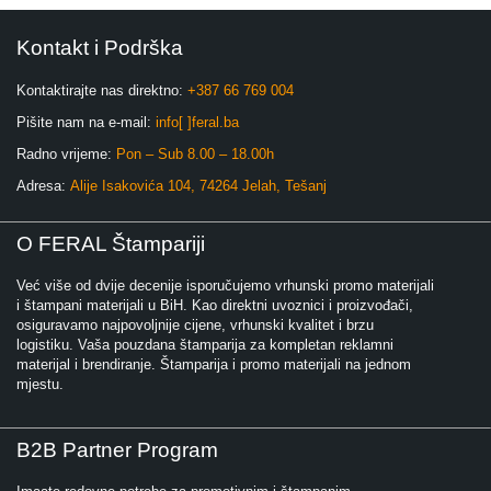
Kontakt i Podrška
Kontaktirajte nas direktno:
+387 66 769 004
Pišite nam na e-mail:
info[ ]feral.ba
Radno vrijeme:
Pon – Sub 8.00 – 18.00h
Adresa:
Alije Isakovića 104, 74264 Jelah, Tešanj
O FERAL Štampariji
Već više od dvije decenije isporučujemo vrhunski promo materijali
i štampani materijali u BiH. Kao direktni uvoznici i proizvođači,
osiguravamo najpovoljnije cijene, vrhunski kvalitet i brzu
logistiku. Vaša pouzdana štamparija za kompletan reklamni
materijal i brendiranje. Štamparija i promo materijali na jednom
mjestu.
B2B Partner Program