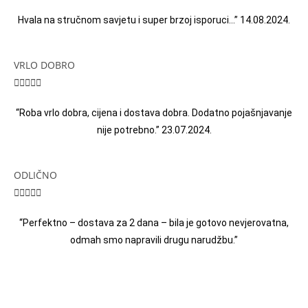
Hvala na stručnom savjetu i super brzoj isporuci…” 14.08.2024.
VRLO DOBRO





“Roba vrlo dobra, cijena i dostava dobra. Dodatno pojašnjavanje
nije potrebno.” 23.07.2024.
ODLIČNO





“Perfektno – dostava za 2 dana – bila je gotovo nevjerovatna,
odmah smo napravili drugu narudžbu.”