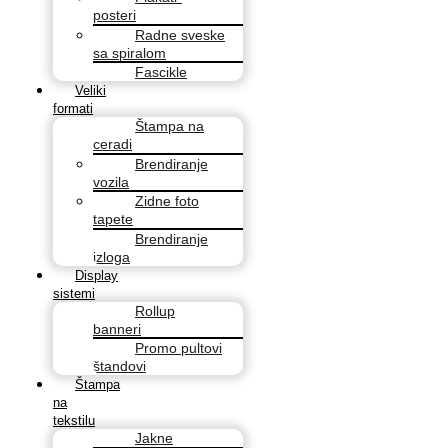
posteri
Radne sveske
sa spiralom
Fascikle
Veliki
formati
Štampa na
ceradi
Brendiranje
vozila
Zidne foto
tapete
Brendiranje
izloga
Display
sistemi
Rollup
banneri
Promo pultovi
štandovi
Štampa
na
tekstilu
Jakne