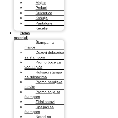
Majice
Prsluci
Dukserice
Košulje
Pantalone
Kecelje
Promo
materijali
Štampa na
majice
Duxevi dukserice
sa štampom
Promo boce za
vodu i pića
Ruksaci štampa
na ruksacima
Promo hemijske
olovke
Promo šolje sa
štampom
Zidni satovi
Upaljači sa
štampom
Notesi sa