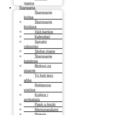
papira
Štamparija
Štampanje
knjiga
Štampanje
brošura
Vizit kartice
Kalendari
Spiralni
rokovnici
Stolne mape
Štampanje
kataloga
Blokovi za
pisanje
Tri fold letci
afiše
Reklamne
vrećice
Kutijice i
ambalaža
Papir u kocki
Memorandumi
Plakati-