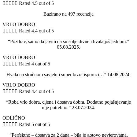





Rated 4.5 out of 5
Bazirano na 497 recenzija
VRLO DOBRO





Rated 4.4 out of 5
“Pozdrav, samo da javim da su šolje divne i hvala još jednom.”
05.08.2025.
VRLO DOBRO





Rated 4 out of 5
Hvala na stručnom savjetu i super brzoj isporuci…” 14.08.2024.
VRLO DOBRO





Rated 4.4 out of 5
“Roba vrlo dobra, cijena i dostava dobra. Dodatno pojašnjavanje
nije potrebno.” 23.07.2024.
ODLIČNO





Rated 5 out of 5
“Perfektno – dostava za 2 dana – bila je gotovo nevjerovatna,