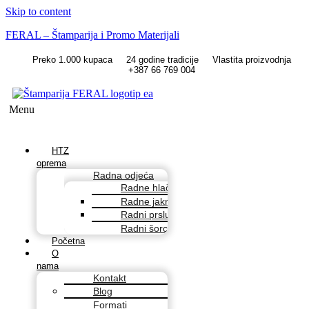
Skip to content
FERAL – Štamparija i Promo Materijali
Preko 1.000 kupaca
24 godine tradicije
Vlastita proizvodnja
+387 66 769 004
Menu
HTZ
oprema
Radna odjeća
Radne hlače
Radne jakne
Radni prsluci
Radni šorcevi
Početna
O
nama
Kontakt
Blog
Formati