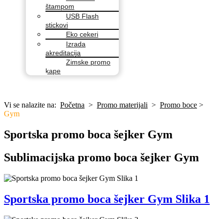
štampom
USB Flash
stickovi
Eko cekeri
Izrada
akreditacija
Zimske promo
kape
Vi se nalazite na:
Početna
>
Promo materijali
>
Promo boce
>
Gym
Sportska promo boca šejker Gym
Sublimacijska promo boca šejker Gym
Sportska promo boca šejker Gym Slika 1