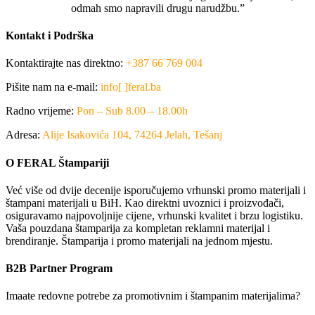
odmah smo napravili drugu narudžbu.”
Kontakt i Podrška
Kontaktirajte nas direktno:
+387 66 769 004
Pišite nam na e-mail:
info[ ]feral.ba
Radno vrijeme:
Pon – Sub 8.00 – 18.00h
Adresa:
Alije Isakovića 104, 74264 Jelah, Tešanj
O FERAL Štampariji
Već više od dvije decenije isporučujemo vrhunski promo materijali i
štampani materijali u BiH. Kao direktni uvoznici i proizvođači,
osiguravamo najpovoljnije cijene, vrhunski kvalitet i brzu logistiku.
Vaša pouzdana štamparija za kompletan reklamni materijal i
brendiranje. Štamparija i promo materijali na jednom mjestu.
B2B Partner Program
Imaate redovne potrebe za promotivnim i štampanim materijalima?