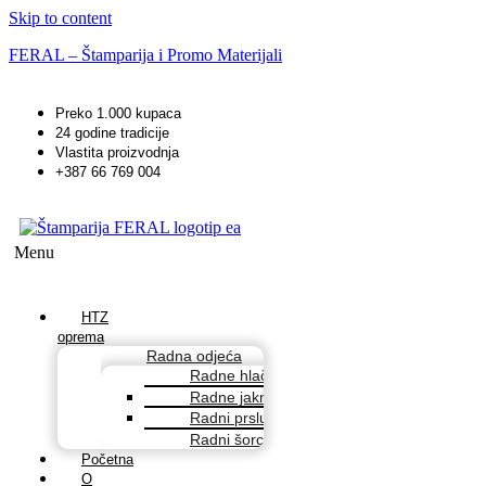
Skip to content
FERAL – Štamparija i Promo Materijali
Preko 1.000 kupaca
24 godine tradicije
Vlastita proizvodnja
+387 66 769 004
Menu
HTZ
oprema
Radna odjeća
Radne hlače
Radne jakne
Radni prsluci
Radni šorcevi
Početna
O