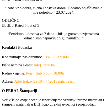
“Roba vrlo dobra, cijena i dostava dobra. Dodatno pojašnjavanje
nije potrebno.” 23.07.2024.
ODLIČNO





Rated 5 out of 5
“Perfektno – dostava za 2 dana – bila je gotovo nevjerovatna,
odmah smo napravili drugu narudžbu.”
Kontakt i Podrška
Kontaktirajte nas direktno:
+387 66 769 004
Pišite nam na e-mail:
info[ ]feral.ba
Radno vrijeme:
Pon – Sub 8.00 – 18.00h
Adresa:
Alije Isakovića 104, 74264 Jelah, Tešanj
O FERAL Štampariji
Već više od dvije decenije isporučujemo vrhunski promo materijali i
štampani materijali u BiH. Kao direktni uvoznici i proizvođači,