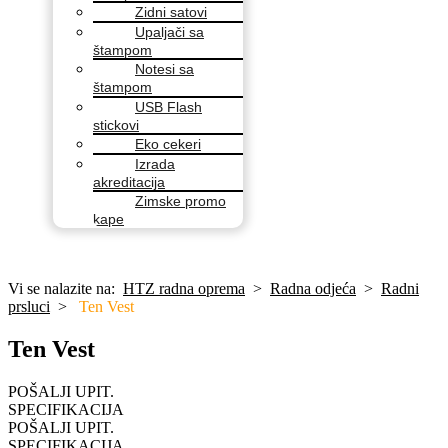
Zidni satovi
Upaljači sa
štampom
Notesi sa
štampom
USB Flash
stickovi
Eko cekeri
Izrada
akreditacija
Zimske promo
kape
Vi se nalazite na:
HTZ radna oprema
>
Radna odjeća
>
Radni
prsluci
>
Ten Vest
Ten Vest
POŠALJI UPIT.
SPECIFIKACIJA
POŠALJI UPIT.
SPECIFIKACIJA