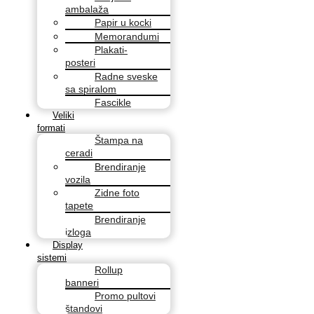
ambalaža
Papir u kocki
Memorandumi
Plakati-
posteri
Radne sveske
sa spiralom
Fascikle
Veliki
formati
Štampa na
ceradi
Brendiranje
vozila
Zidne foto
tapete
Brendiranje
izloga
Display
sistemi
Rollup
banneri
Promo pultovi
štandovi