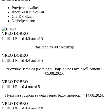
Provjeren kvalitet
Isporuka u cijeloj BiH
Grafički dizajn
Najbolje cijene
VRLO DOBRO





Rated 4.5 out of 5
Bazirano na 497 recenzija
VRLO DOBRO





Rated 4.4 out of 5
“Pozdrav, samo da javim da su šolje divne i hvala još jednom.”
05.08.2025.
VRLO DOBRO





Rated 4 out of 5
Hvala na stručnom savjetu i super brzoj isporuci…” 14.08.2024.
VRLO DOBRO





Rated 4.4 out of 5