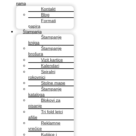
nama
Kontakt
Blog
Formati
papira
Štamparija
Štampanje
knjiga
Štampanje
brošura
Vizit kartice
Kalendari
Spiralni
rokovnici
Stolne mape
Štampanje
kataloga
Blokovi za
pisanje
Tri fold letci
afiše
Reklamne
vrećice
Kutijice i