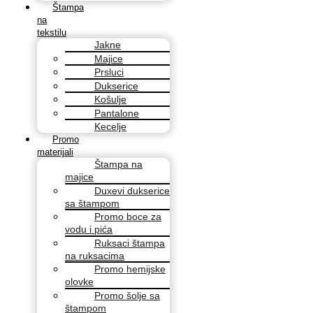
Štampa
na
tekstilu
Jakne
Majice
Prsluci
Dukserice
Košulje
Pantalone
Kecelje
Promo
materijali
Štampa na
majice
Duxevi dukserice
sa štampom
Promo boce za
vodu i pića
Ruksaci štampa
na ruksacima
Promo hemijske
olovke
Promo šolje sa
štampom