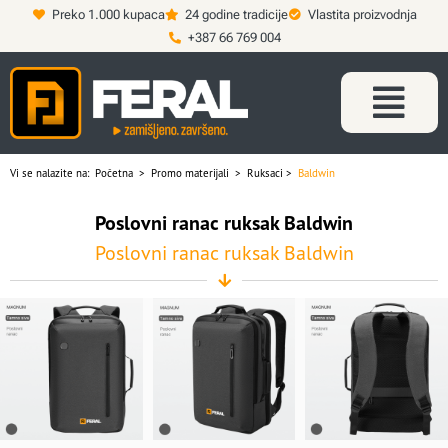
Preko 1.000 kupaca
24 godine tradicije
Vlastita proizvodnja
+387 66 769 004
Vi se nalazite na:
Početna
>
Promo materijali
>
Ruksaci
>
Baldwin
Poslovni ranac ruksak Baldwin
Poslovni ranac ruksak Baldwin