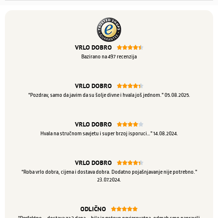
VRLO DOBRO





Bazirano na 497 recenzija
VRLO DOBRO





“Pozdrav, samo da javim da su šolje divne i hvala još jednom.” 05.08.2025.
VRLO DOBRO





Hvala na stručnom savjetu i super brzoj isporuci…” 14.08.2024.
VRLO DOBRO





“Roba vrlo dobra, cijena i dostava dobra. Dodatno pojašnjavanje nije potrebno.”
23.07.2024.
ODLIČNO




