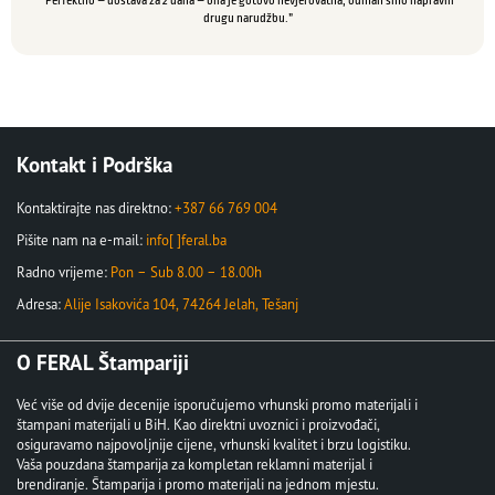
“Perfektno – dostava za 2 dana – bila je gotovo nevjerovatna, odmah smo napravili
drugu narudžbu.”
Kontakt i Podrška
Kontaktirajte nas direktno:
+387 66 769 004
Pišite nam na e-mail:
info[ ]feral.ba
Radno vrijeme:
Pon – Sub 8.00 – 18.00h
Adresa:
Alije Isakovića 104, 74264 Jelah, Tešanj
O FERAL Štampariji
Već više od dvije decenije isporučujemo vrhunski promo materijali i
štampani materijali u BiH. Kao direktni uvoznici i proizvođači,
osiguravamo najpovoljnije cijene, vrhunski kvalitet i brzu logistiku.
Vaša pouzdana štamparija za kompletan reklamni materijal i
brendiranje. Štamparija i promo materijali na jednom mjestu.