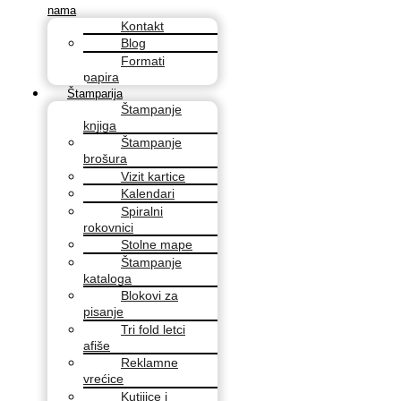
nama
Kontakt
Blog
Formati
papira
Štamparija
Štampanje
knjiga
Štampanje
brošura
Vizit kartice
Kalendari
Spiralni
rokovnici
Stolne mape
Štampanje
kataloga
Blokovi za
pisanje
Tri fold letci
afiše
Reklamne
vrećice
Kutijice i