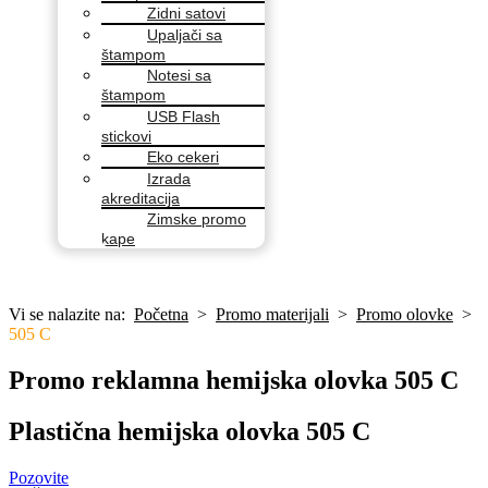
Zidni satovi
Upaljači sa
štampom
Notesi sa
štampom
USB Flash
stickovi
Eko cekeri
Izrada
akreditacija
Zimske promo
kape
Vi se nalazite na:
Početna
>
Promo materijali
>
Promo olovke
>
505 C
Promo reklamna hemijska olovka 505 C
Plastična hemijska olovka 505 C
Pozovite