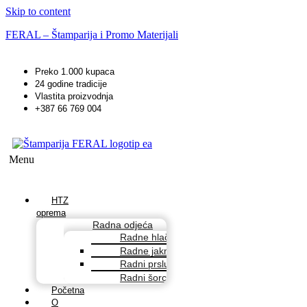
Skip to content
FERAL – Štamparija i Promo Materijali
Preko 1.000 kupaca
24 godine tradicije
Vlastita proizvodnja
+387 66 769 004
Menu
HTZ
oprema
Radna odjeća
Radne hlače
Radne jakne
Radni prsluci
Radni šorcevi
Početna
O