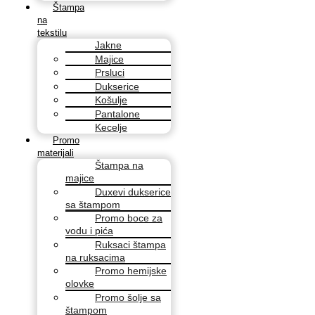
Štampa
na
tekstilu
Jakne
Majice
Prsluci
Dukserice
Košulje
Pantalone
Kecelje
Promo
materijali
Štampa na
majice
Duxevi dukserice
sa štampom
Promo boce za
vodu i pića
Ruksaci štampa
na ruksacima
Promo hemijske
olovke
Promo šolje sa
štampom