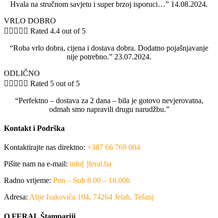
Hvala na stručnom savjetu i super brzoj isporuci…” 14.08.2024.
VRLO DOBRO





Rated 4.4 out of 5
“Roba vrlo dobra, cijena i dostava dobra. Dodatno pojašnjavanje
nije potrebno.” 23.07.2024.
ODLIČNO





Rated 5 out of 5
“Perfektno – dostava za 2 dana – bila je gotovo nevjerovatna,
odmah smo napravili drugu narudžbu.”
Kontakt i Podrška
Kontaktirajte nas direktno:
+387 66 769 004
Pišite nam na e-mail:
info[ ]feral.ba
Radno vrijeme:
Pon – Sub 8.00 – 18.00h
Adresa:
Alije Isakovića 104, 74264 Jelah, Tešanj
O FERAL Štampariji