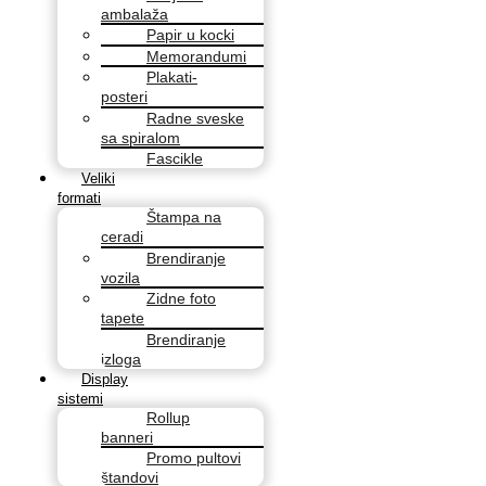
ambalaža
Papir u kocki
Memorandumi
Plakati-
posteri
Radne sveske
sa spiralom
Fascikle
Veliki
formati
Štampa na
ceradi
Brendiranje
vozila
Zidne foto
tapete
Brendiranje
izloga
Display
sistemi
Rollup
banneri
Promo pultovi
štandovi