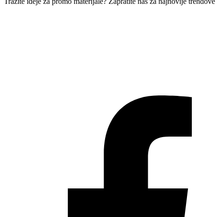
Tražite ideje za promo materijale? Zapratite nas za najnovije trendov