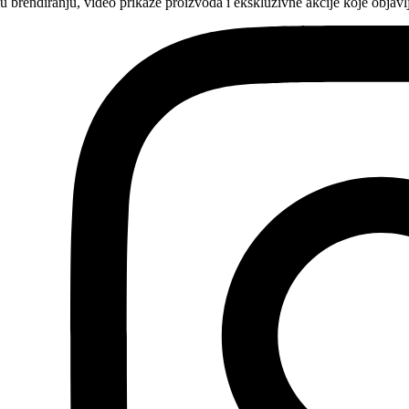
e u brendiranju, video prikaze proizvoda i ekskluzivne akcije koje obj