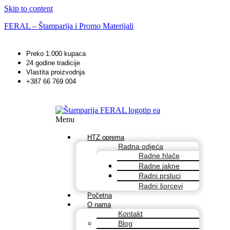
Skip to content
FERAL – Štamparija i Promo Materijali
Preko 1.000 kupaca
24 godine tradicije
Vlastita proizvodnja
+387 66 769 004
Menu
HTZ oprema
Radna odjeća
Radne hlače
Radne jakne
Radni prsluci
Radni šorcevi
Početna
O nama
Kontakt
Blog