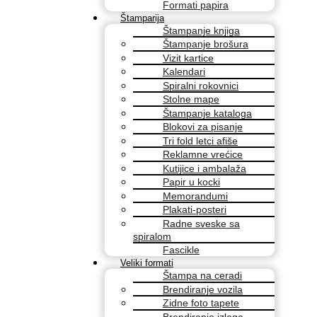
Formati papira
Štamparija
Štampanje knjiga
Štampanje brošura
Vizit kartice
Kalendari
Spiralni rokovnici
Stolne mape
Štampanje kataloga
Blokovi za pisanje
Tri fold letci afiše
Reklamne vrećice
Kutijice i ambalaža
Papir u kocki
Memorandumi
Plakati-posteri
Radne sveske sa
spiralom
Fascikle
Veliki formati
Štampa na ceradi
Brendiranje vozila
Zidne foto tapete
Brendiranje izloga