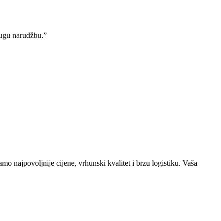
rugu narudžbu.”
o najpovoljnije cijene, vrhunski kvalitet i brzu logistiku. Vaša