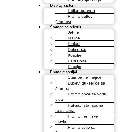
Display sistemi
Rollup banneri
Promo pultovi
štandovi
Štampa na tekstilu
Jakne
Majice
Prsluci
Dukserice
Košulje
Pantalone
Kecelje
Promo materijali
Štampa na majice
Duxevi dukserice sa
štampom
Promo boce za vodu i
pića
Ruksaci štampa na
ruksacima
Promo hemijske
olovke
Promo šolje sa