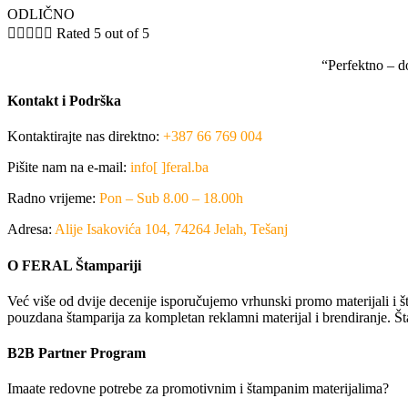
ODLIČNO





Rated 5 out of 5
“Perfektno – d
Kontakt i Podrška
Kontaktirajte nas direktno:
+387 66 769 004
Pišite nam na e-mail:
info[ ]feral.ba
Radno vrijeme:
Pon – Sub 8.00 – 18.00h
Adresa:
Alije Isakovića 104, 74264 Jelah, Tešanj
O FERAL Štampariji
Već više od dvije decenije isporučujemo vrhunski promo materijali i št
pouzdana štamparija za kompletan reklamni materijal i brendiranje. Št
B2B Partner Program
Imaate redovne potrebe za promotivnim i štampanim materijalima?