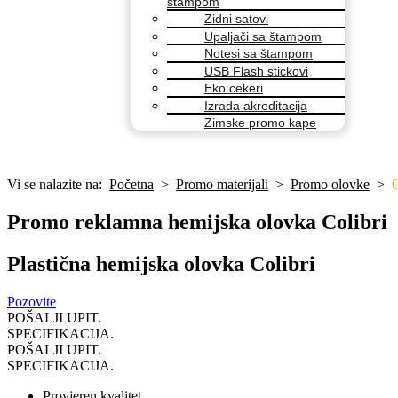
štampom
Zidni satovi
Upaljači sa štampom
Notesi sa štampom
USB Flash stickovi
Eko cekeri
Izrada akreditacija
Zimske promo kape
Vi se nalazite na:
Početna
>
Promo materijali
>
Promo olovke
>
C
Promo reklamna hemijska olovka Colibri
Plastična hemijska olovka Colibri
Pozovite
POŠALJI UPIT.
SPECIFIKACIJA.
POŠALJI UPIT.
SPECIFIKACIJA.
Provjeren kvalitet