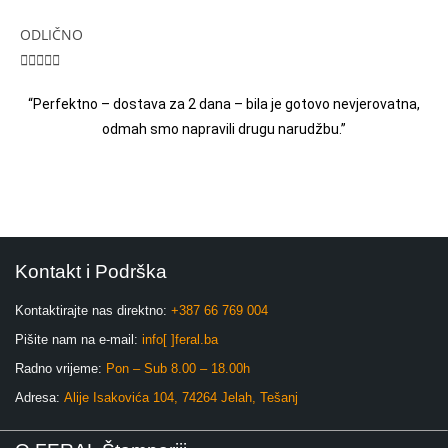
ODLIČNO





“Perfektno – dostava za 2 dana – bila je gotovo nevjerovatna,
odmah smo napravili drugu narudžbu.”
Kontakt i Podrška
Kontaktirajte nas direktno:
+387 66 769 004
Pišite nam na e-mail:
info[ ]feral.ba
Radno vrijeme:
Pon – Sub 8.00 – 18.00h
Adresa:
Alije Isakovića 104, 74264 Jelah, Tešanj