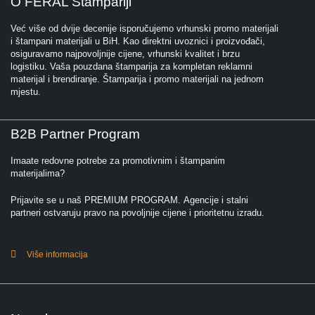
O FERAL Štampariji
Već više od dvije decenije isporučujemo vrhunski promo materijali
i štampani materijali u BiH. Kao direktni uvoznici i proizvođači,
osiguravamo najpovoljnije cijene, vrhunski kvalitet i brzu
logistiku. Vaša pouzdana štamparija za kompletan reklamni
materijal i brendiranje. Štamparija i promo materijali na jednom
mjestu.
B2B Partner Program
Imaate redovne potrebe za promotivnim i štampanim
materijalima?
Prijavite se u naš PREMIUM PROGRAM. Agencije i stalni
partneri ostvaruju pravo na povoljnije cijene i prioritetnu izradu.
Više informacija