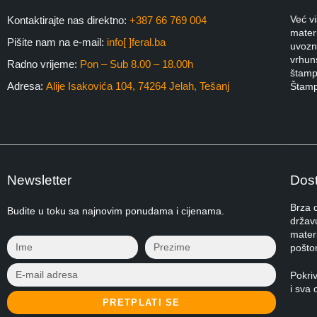
Već v
Kontaktirajte nas direktno:
+387 66 769 004
materi
Pišite nam na e-mail:
info[ ]feral.ba
uvozni
vrhuns
Radno vrijeme:
Pon – Sub 8.00 – 18.00h
štampa
Adresa:
Alije Isakovića 104, 74264 Jelah, Tešanj
Štamp
Newsletter
Dost
Brza 
Budite u toku sa najnovim ponudama i cijenama.
držav
materi
pošto
Pokri
i sva 
PRETPLATI SE