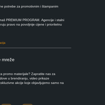
ne potrebe za promotivnim i štampanim
 u naš PREMIUM PROGRAM. Agencije i stalni
ruju pravo na povoljnije cijene i prioritetnu
acija
e mreže
 za promo materijale? Zapratite nas za
ndove u brendiranju, video prikaze
kskluzivne akcije koje objavljujemo samo na