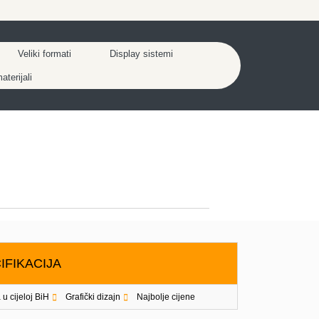
Veliki formati
Display sistemi
terijali
IFIKACIJA
 u cijeloj BiH
Grafički dizajn
Najbolje cijene