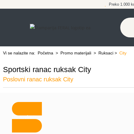
Preko 1.000 k
Vi se nalazite na:
Početna
>
Promo materijali
>
Ruksaci
>
City
Sportski ranac ruksak City
Poslovni ranac ruksak City
Pozovite