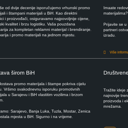
iše od dvije decenije isporučujemo vrhunski promo
Imaate redov
jali i štampani materijali u BiH. Kao direktni
materijalima?
ci i proizvođači, osiguravamo najpovoljnije cijene,
ki kvalitet i brzu logistiku. Vaša pouzdana
Prijavite se
rija za kompletan reklamni materijal i brendiranje.
partneri ostva
arija i promo materijali na jednom mjestu.
izradu.
Više inform
ava širom BiH
Društven
dostava promo materijala i štampe pokriva cijelu
u. Vršimo svakodnevnu isporuku promotivnih
Tražite ideje
jala u Sarajevu i BiH vlastitim vozilima i brzom
najnovije tre
m.
proizvoda i e
mrežama.
vamo: Sarajevo, Banja Luka, Tuzla, Mostar, Zenica
ostala mjesta u BiH. Sigurno i na vrijeme.