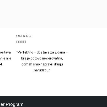
ODLIČNO





 dostava
“Perfektno – dostava za 2 dana –
nje nije
bila je gotovo nevjerovatna,
4.
odmah smo napravili drugu
narudžbu.”
ner Program