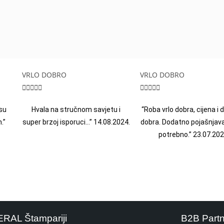
VRLO DOBRO
VRLO DOBRO










su
Hvala na stručnom savjetu i
“Roba vrlo dobra, cijena i
.”
super brzoj isporuci…” 14.08.2024.
dobra. Dodatno pojašnjava
potrebno.” 23.07.202
ERAL Štampariji
B2B Part