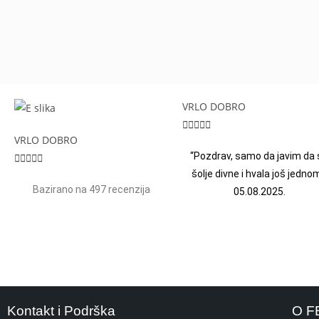
VRLO DOBRO





VRLO DOBRO
“Pozdrav, samo da javim da 





šolje divne i hvala još jednom
Bazirano na 497 recenzija
05.08.2025.
Kontakt i Podrška
O F