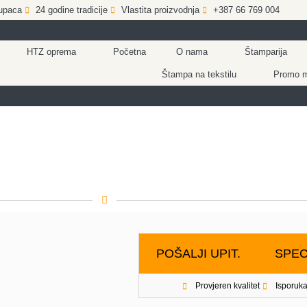
upaca
24 godine tradicije
Vlastita proizvodnja
+387 66 769 004
HTZ oprema
Početna
O nama
Štamparija
Štampa na tekstilu
Promo ma
POŠALJI UPIT.
SPEC
Provjeren kvalitet
Isporuka