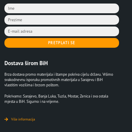
PRETPLATI SE
Dostava širom BiH
Brza dostava promo materijala i štampe pokriva cijelu državu. Vršimo
svakodnevnu isporuku promotivnih materijala u Sarajevu i BiH
vlastitim vozilima i brzom poštom.
Pokrivamo: Sarajevo, Banja Luka, Tuzla, Mostar, Zenica i sva ostala
mjesta u BiH. Sigurno i na vrijeme.
Više informacija