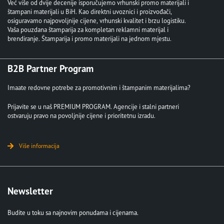
Već više od dvije decenije isporučujemo vrhunski promo materijali i
štampani materijali u BiH. Kao direktni uvoznici i proizvođači,
osiguravamo najpovoljnije cijene, vrhunski kvalitet i brzu logistiku.
Vaša pouzdana štamparija za kompletan reklamni materijal i
brendiranje. Štamparija i promo materijali na jednom mjestu.
B2B Partner Program
Imaate redovne potrebe za promotivnim i štampanim materijalima?
Prijavite se u naš PREMIUM PROGRAM. Agencije i stalni partneri
ostvaruju pravo na povoljnije cijene i prioritetnu izradu.
Više informacija
Newsletter
Budite u toku sa najnovim ponudama i cijenama.