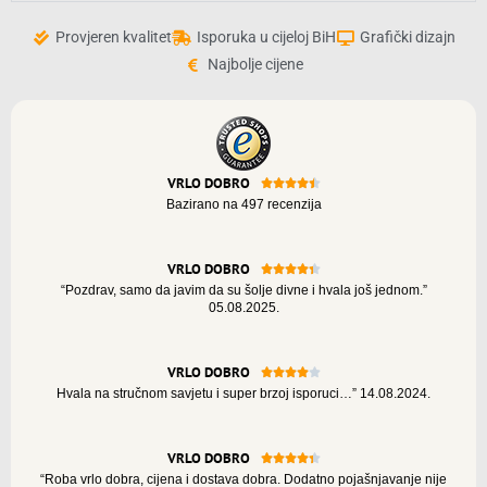
Provjeren kvalitet
Isporuka u cijeloj BiH
Grafički dizajn
Najbolje cijene
VRLO DOBRO





Bazirano na 497 recenzija
VRLO DOBRO





“Pozdrav, samo da javim da su šolje divne i hvala još jednom.”
05.08.2025.
VRLO DOBRO





Hvala na stručnom savjetu i super brzoj isporuci…” 14.08.2024.
VRLO DOBRO





“Roba vrlo dobra, cijena i dostava dobra. Dodatno pojašnjavanje nije