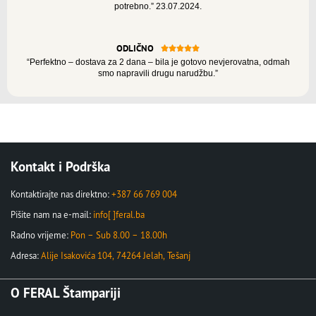
potrebno.” 23.07.2024.
ODLIČNO





“Perfektno – dostava za 2 dana – bila je gotovo nevjerovatna, odmah
smo napravili drugu narudžbu.”
Kontakt i Podrška
Kontaktirajte nas direktno:
+387 66 769 004
Pišite nam na e-mail:
info[ ]feral.ba
Radno vrijeme:
Pon – Sub 8.00 – 18.00h
Adresa:
Alije Isakovića 104, 74264 Jelah, Tešanj
O FERAL Štampariji