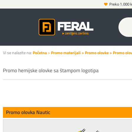
Preko 1.000 
Vi se nalazite na:
Početna
>
Promo materijali
>
Promo olovke
> Promo olov
Promo hemijske olovke sa štampom logotipa
Promo olovka Nautic