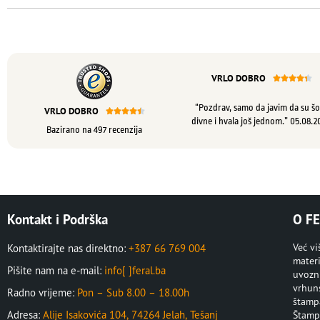
VRLO DOBRO





“Pozdrav, samo da javim da su šo
VRLO DOBRO





divne i hvala još jednom.” 05.08.2
Bazirano na 497 recenzija
Kontakt i Podrška
O FE
Već v
Kontaktirajte nas direktno:
+387 66 769 004
materi
Pišite nam na e-mail:
info[ ]feral.ba
uvozni
vrhuns
Radno vrijeme:
Pon – Sub 8.00 – 18.00h
štampa
Adresa:
Alije Isakovića 104, 74264 Jelah, Tešanj
Štampa