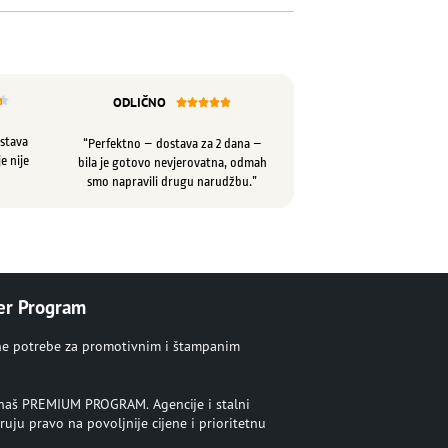
ODLIČNO






ostava
“Perfektno – dostava za 2 dana –
e nije
bila je gotovo nevjerovatna, odmah
smo napravili drugu narudžbu.”
er Program
ne potrebe za promotivnim i štampanim
u naš PREMIUM PROGRAM. Agencije i stalni
ruju pravo na povoljnije cijene i prioritetnu