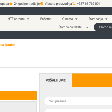
kupaca
24 godine tradicije
Vlastita proizvodnja
+387 66 769 004
HTZ oprema
Početna
O nama
Štamparija
Štampa na tekstilu
Promo mat
ka Nautic
POŠALJI UPIT.