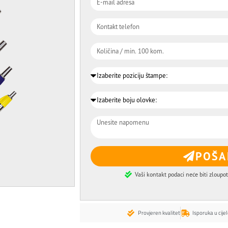
POŠA
Vaši kontakt podaci neće biti zloupot
Provjeren kvalitet
Isporuka u cijel