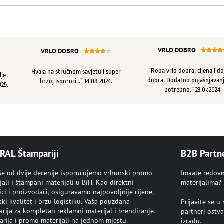
VRLO DOBRO
VRLO DOBRO









“Roba vrlo dobra, cijena i d
Hvala na stručnom savjetu i super
lje
dobra. Dodatno pojašnjavanj
brzoj isporuci…” 14.08.2024.
025.
potrebno.” 23.07.2024.
RAL Štampariji
B2B Partn
iše od dvije decenije isporučujemo vrhunski promo
Imaate redov
jali i štampani materijali u BiH. Kao direktni
materijalima?
ci i proizvođači, osiguravamo najpovoljnije cijene,
ki kvalitet i brzu logistiku. Vaša pouzdana
Prijavite se 
rija za kompletan reklamni materijal i brendiranje.
partneri ostva
rija i promo materijali na jednom mjestu.
izradu.