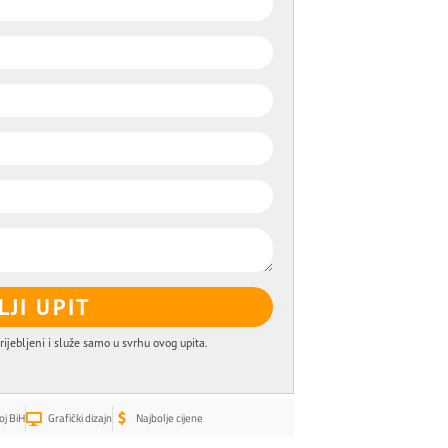
LJI UPIT
rijebljeni i služe samo u svrhu ovog upita.
oj BiH
Grafički dizajn
Najbolje cijene