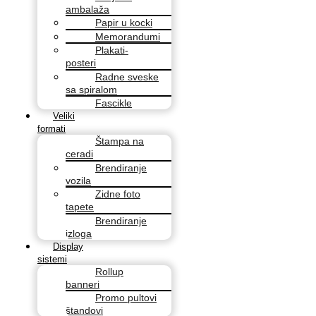
ambalaža
Papir u kocki
Memorandumi
Plakati-
posteri
Radne sveske
sa spiralom
Fascikle
Veliki
formati
Štampa na
ceradi
Brendiranje
vozila
Zidne foto
tapete
Brendiranje
izloga
Display
sistemi
Rollup
banneri
Promo pultovi
štandovi