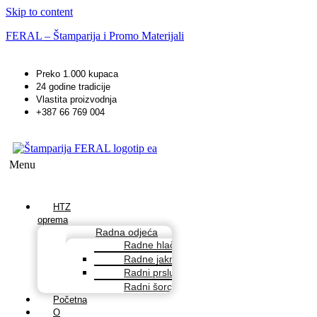
Skip to content
FERAL – Štamparija i Promo Materijali
Preko 1.000 kupaca
24 godine tradicije
Vlastita proizvodnja
+387 66 769 004
Menu
HTZ
oprema
Radna odjeća
Radne hlače
Radne jakne
Radni prsluci
Radni šorcevi
Početna
O