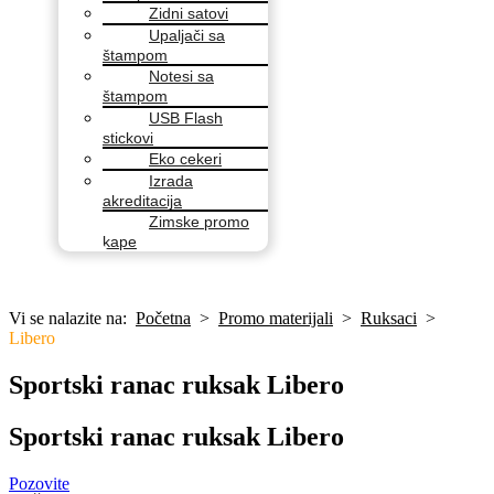
Zidni satovi
Upaljači sa
štampom
Notesi sa
štampom
USB Flash
stickovi
Eko cekeri
Izrada
akreditacija
Zimske promo
kape
Vi se nalazite na:
Početna
>
Promo materijali
>
Ruksaci
>
Libero
Sportski ranac ruksak Libero
Sportski ranac ruksak Libero
Pozovite