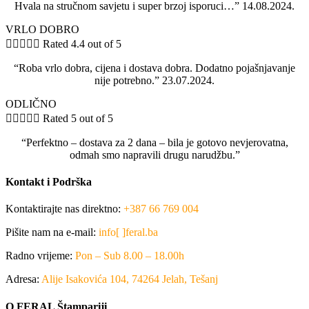
Hvala na stručnom savjetu i super brzoj isporuci…” 14.08.2024.
VRLO DOBRO





Rated 4.4 out of 5
“Roba vrlo dobra, cijena i dostava dobra. Dodatno pojašnjavanje
nije potrebno.” 23.07.2024.
ODLIČNO





Rated 5 out of 5
“Perfektno – dostava za 2 dana – bila je gotovo nevjerovatna,
odmah smo napravili drugu narudžbu.”
Kontakt i Podrška
Kontaktirajte nas direktno:
+387 66 769 004
Pišite nam na e-mail:
info[ ]feral.ba
Radno vrijeme:
Pon – Sub 8.00 – 18.00h
Adresa:
Alije Isakovića 104, 74264 Jelah, Tešanj
O FERAL Štampariji