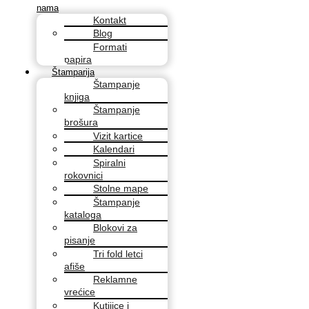
nama
Kontakt
Blog
Formati
papira
Štamparija
Štampanje
knjiga
Štampanje
brošura
Vizit kartice
Kalendari
Spiralni
rokovnici
Stolne mape
Štampanje
kataloga
Blokovi za
pisanje
Tri fold letci
afiše
Reklamne
vrećice
Kutijice i