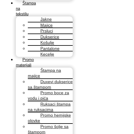
Štampa
na
tekstilu
Jakne
Majice
Prsluci
Dukserice
Košulje
Pantalone
Kecelje
Promo
materijali
Štampa na
majice
Duxevi dukserice
sa štampom
Promo boce za
vodu i pića
Ruksaci štampa
na ruksacima
Promo hemijske
olovke
Promo šolje sa
štampom