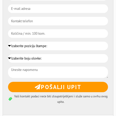
POŠALJI UPIT
Vaši kontakt podaci neće biti zloupotrijebljeni i služe samo u svrhu ovog
upita.