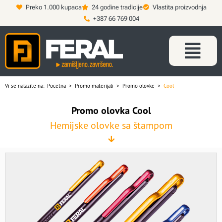
Preko 1.000 kupaca
24 godine tradicije
Vlastita proizvodnja
+387 66 769 004
Vi se nalazite na:
Početna
>
Promo materijali
>
Promo olovke
>
Cool
Promo olovka Cool
Hemijske olovke sa štampom