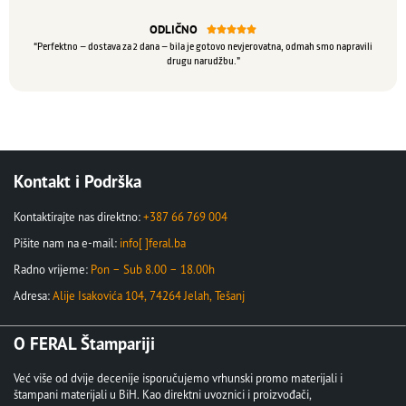
ODLIČNO





“Perfektno – dostava za 2 dana – bila je gotovo nevjerovatna, odmah smo napravili
drugu narudžbu.”
Kontakt i Podrška
Kontaktirajte nas direktno:
+387 66 769 004
Pišite nam na e-mail:
info[ ]feral.ba
Radno vrijeme:
Pon – Sub 8.00 – 18.00h
Adresa:
Alije Isakovića 104, 74264 Jelah, Tešanj
O FERAL Štampariji
Već više od dvije decenije isporučujemo vrhunski promo materijali i
štampani materijali u BiH. Kao direktni uvoznici i proizvođači,