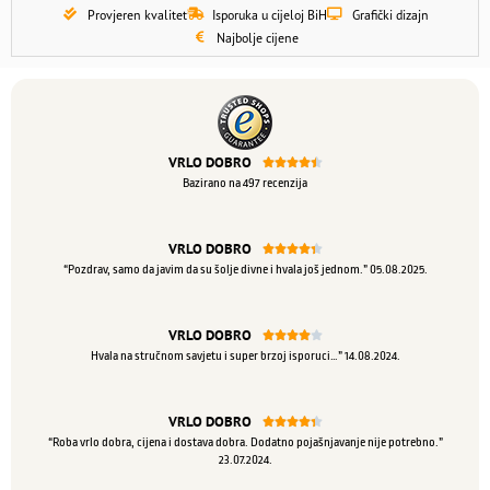
Provjeren kvalitet
Isporuka u cijeloj BiH
Grafički dizajn
Najbolje cijene
VRLO DOBRO





Bazirano na 497 recenzija
VRLO DOBRO





“Pozdrav, samo da javim da su šolje divne i hvala još jednom.” 05.08.2025.
VRLO DOBRO





Hvala na stručnom savjetu i super brzoj isporuci…” 14.08.2024.
VRLO DOBRO





“Roba vrlo dobra, cijena i dostava dobra. Dodatno pojašnjavanje nije potrebno.”
23.07.2024.