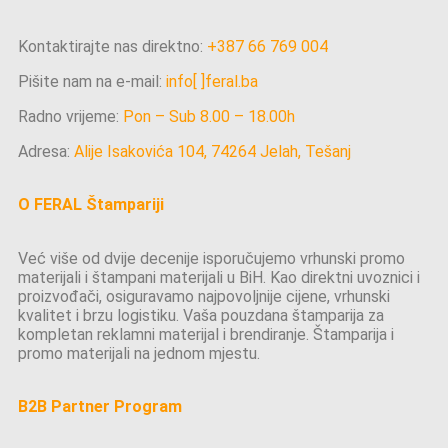
Kontaktirajte nas direktno:
+387 66 769 004
Pišite nam na e-mail:
info[ ]feral.ba
Radno vrijeme:
Pon – Sub 8.00 – 18.00h
Adresa:
Alije Isakovića 104, 74264 Jelah, Tešanj
O FERAL Štampariji
Već više od dvije decenije isporučujemo vrhunski promo
materijali i štampani materijali u BiH. Kao direktni uvoznici i
proizvođači, osiguravamo najpovoljnije cijene, vrhunski
kvalitet i brzu logistiku. Vaša pouzdana štamparija za
kompletan reklamni materijal i brendiranje. Štamparija i
promo materijali na jednom mjestu.
B2B Partner Program