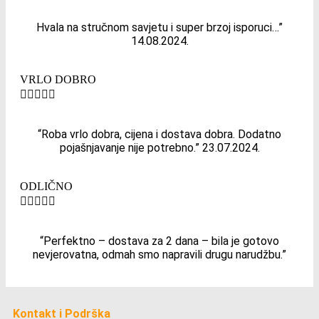
Hvala na stručnom savjetu i super brzoj isporuci…”
14.08.2024.
VRLO DOBRO





“Roba vrlo dobra, cijena i dostava dobra. Dodatno
pojašnjavanje nije potrebno.” 23.07.2024.
ODLIČNO





“Perfektno – dostava za 2 dana – bila je gotovo
nevjerovatna, odmah smo napravili drugu narudžbu.”
Kontakt i Podrška