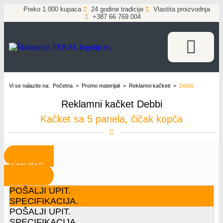
Preko 1.000 kupaca
24 godine tradicije
Vlastita proizvodnja
+387 66 769 004
Vi se nalazite na:
Početna
>
Promo materijali
>
Reklamni kačketi
>
Debbi
Reklamni kačket Debbi
Kačket sa 5 panela, čičak kopča
Pozovite
POŠALJI UPIT.
SPECIFIKACIJA.
POŠALJI UPIT.
SPECIFIKACIJA.