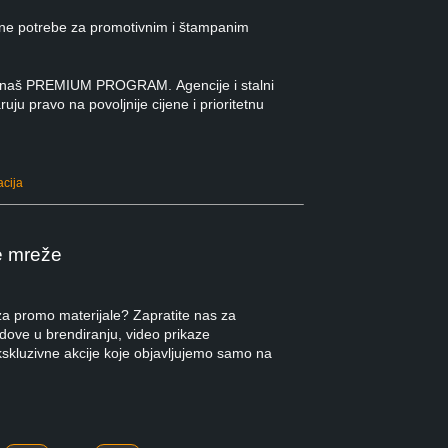
ne potrebe za promotivnim i štampanim
 u naš PREMIUM PROGRAM. Agencije i stalni
ruju pravo na povoljnije cijene i prioritetnu
acija
e mreže
 za promo materijale? Zapratite nas za
ndove u brendiranju, video prikaze
kskluzivne akcije koje objavljujemo samo na