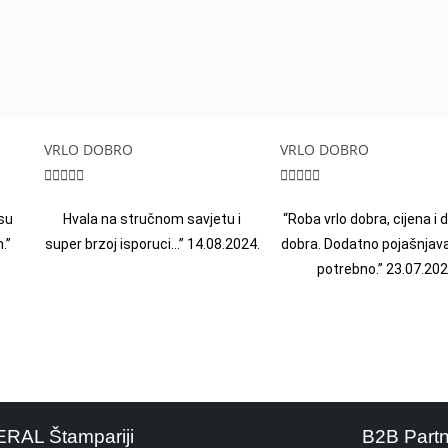
VRLO DOBRO
VRLO DOBRO










su
Hvala na stručnom savjetu i
“Roba vrlo dobra, cijena i
.”
super brzoj isporuci…” 14.08.2024.
dobra. Dodatno pojašnjava
potrebno.” 23.07.202
ERAL Štampariji
B2B Part