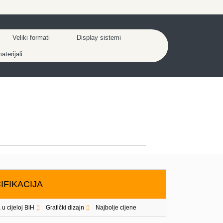
Veliki formati
Display sistemi
terijali
IFIKACIJA
 u cijeloj BiH
Grafički dizajn
Najbolje cijene