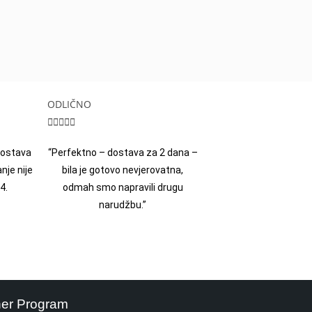
ODLIČNO





 dostava
“Perfektno – dostava za 2 dana –
nje nije
bila je gotovo nevjerovatna,
4.
odmah smo napravili drugu
narudžbu.”
ner Program