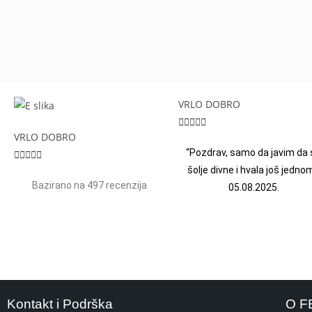
VRLO DOBRO





VRLO DOBRO
“Pozdrav, samo da javim da 





šolje divne i hvala još jednom
Bazirano na 497 recenzija
05.08.2025.
Kontakt i Podrška
O F