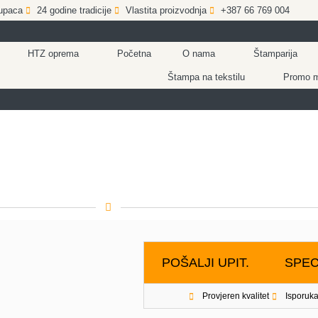
upaca
24 godine tradicije
Vlastita proizvodnja
+387 66 769 004
HTZ oprema
Početna
O nama
Štamparija
Štampa na tekstilu
Promo ma
POŠALJI UPIT.
SPEC
Provjeren kvalitet
Isporuka