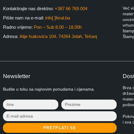
Već v
Kontaktirajte nas direktno:
+387 66 769 004
materi
Pišite nam na e-mail:
info[ ]feral.ba
uvozni
vrhuns
Radno vrijeme:
Pon – Sub 8.00 – 18.00h
štampa
Adresa:
Alije Isakovića 104, 74264 Jelah, Tešanj
Štamp
Newsletter
Dost
Brza 
Budite u toku sa najnovim ponudama i cijenama.
držav
materi
pošto
Pokri
i sva 
PRETPLATI SE