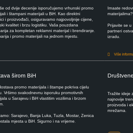
iše od dvije decenije isporučujemo vrhunski promo
Imaate redov
jali i štampani materijali u BiH. Kao direktni
materijalima?
ci i proizvođači, osiguravamo najpovoljnije cijene,
ki kvalitet i brzu logistiku. Vaša pouzdana
Prijavite se
rija za kompletan reklamni materijal i brendiranje.
partneri ostva
arija i promo materijali na jednom mjestu.
izradu.
Više inform
ava širom BiH
Društven
dostava promo materijala i štampe pokriva cijelu
u. Vršimo svakodnevnu isporuku promotivnih
Tražite ideje
jala u Sarajevu i BiH vlastitim vozilima i brzom
najnovije tre
m.
proizvoda i e
mrežama.
vamo: Sarajevo, Banja Luka, Tuzla, Mostar, Zenica
ostala mjesta u BiH. Sigurno i na vrijeme.