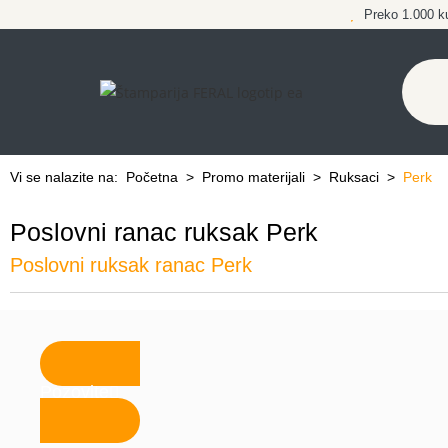
Preko 1.000 k
Vi se nalazite na:
Početna
>
Promo materijali
>
Ruksaci
>
Perk
Poslovni ranac ruksak Perk
Poslovni ruksak ranac Perk
Pozovite