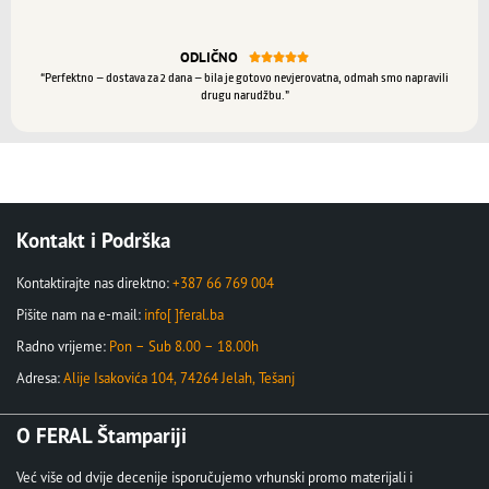
ODLIČNO





“Perfektno – dostava za 2 dana – bila je gotovo nevjerovatna, odmah smo napravili
drugu narudžbu.”
Kontakt i Podrška
Kontaktirajte nas direktno:
+387 66 769 004
Pišite nam na e-mail:
info[ ]feral.ba
Radno vrijeme:
Pon – Sub 8.00 – 18.00h
Adresa:
Alije Isakovića 104, 74264 Jelah, Tešanj
O FERAL Štampariji
Već više od dvije decenije isporučujemo vrhunski promo materijali i