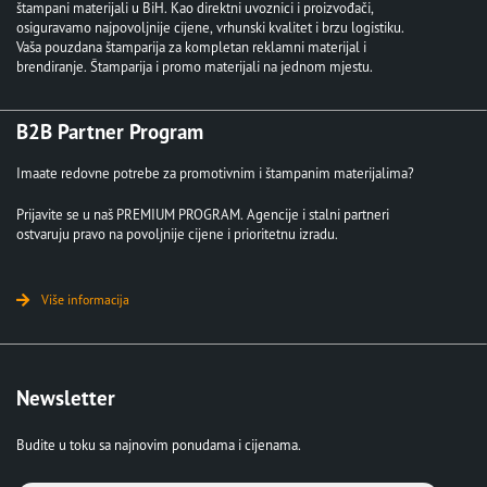
štampani materijali u BiH. Kao direktni uvoznici i proizvođači,
osiguravamo najpovoljnije cijene, vrhunski kvalitet i brzu logistiku.
Vaša pouzdana štamparija za kompletan reklamni materijal i
brendiranje. Štamparija i promo materijali na jednom mjestu.
B2B Partner Program
Imaate redovne potrebe za promotivnim i štampanim materijalima?
Prijavite se u naš PREMIUM PROGRAM. Agencije i stalni partneri
ostvaruju pravo na povoljnije cijene i prioritetnu izradu.
Više informacija
Newsletter
Budite u toku sa najnovim ponudama i cijenama.