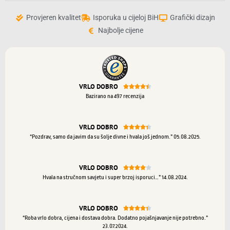
Provjeren kvalitet
Isporuka u cijeloj BiH
Grafički dizajn
Najbolje cijene
VRLO DOBRO





Bazirano na 497 recenzija
VRLO DOBRO





“Pozdrav, samo da javim da su šolje divne i hvala još jednom.” 05.08.2025.
VRLO DOBRO





Hvala na stručnom savjetu i super brzoj isporuci…” 14.08.2024.
VRLO DOBRO





“Roba vrlo dobra, cijena i dostava dobra. Dodatno pojašnjavanje nije potrebno.”
23.07.2024.