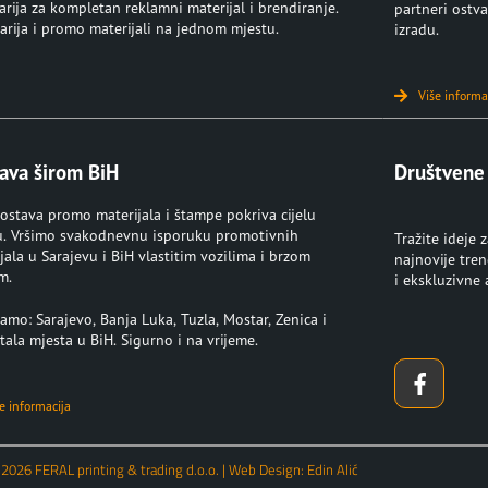
rija za kompletan reklamni materijal i brendiranje.
partneri ostva
rija i promo materijali na jednom mjestu.
izradu.
Više informa
ava širom BiH
Društvene
ostava promo materijala i štampe pokriva cijelu
u. Vršimo svakodnevnu isporuku promotivnih
Tražite ideje 
jala u Sarajevu i BiH vlastitim vozilima i brzom
najnovije tre
m.
i ekskluzivne
amo: Sarajevo, Banja Luka, Tuzla, Mostar, Zenica i
tala mjesta u BiH. Sigurno i na vrijeme.
e informacija
 2026 FERAL printing & trading d.o.o. | Web Design: Edin Alić