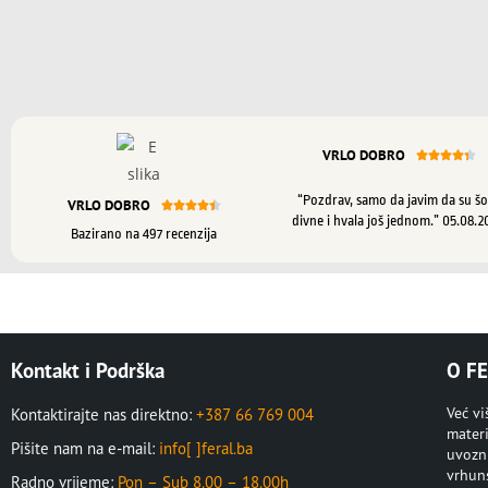
VRLO DOBRO





“Pozdrav, samo da javim da su šo
VRLO DOBRO





divne i hvala još jednom.” 05.08.2
Bazirano na 497 recenzija
Kontakt i Podrška
O FE
Već v
Kontaktirajte nas direktno:
+387 66 769 004
materi
Pišite nam na e-mail:
info[ ]feral.ba
uvozni
vrhuns
Radno vrijeme:
Pon – Sub 8.00 – 18.00h