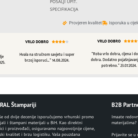
POŠALJI UPIT.
SPECIFIKACIJA
Provjeren kvalitet
Isporuka u cijel
VRLO DOBRO
VRLO DOBRO









“Roba vrlo dobra, cijena i d
Hvala na stručnom savjetu i super
lje
dobra. Dodatno pojašnjavanj
brzoj isporuci…” 14.08.2024.
025.
potrebno.” 23.07.2024.
RAL Štampariji
B2B Partn
iše od dvije decenije isporučujemo vrhunski promo
Imaate redov
jali i štampani materijali u BiH. Kao direktni
materijalima?
ci i proizvođači, osiguravamo najpovoljnije cijene,
ki kvalitet i brzu logistiku. Vaša pouzdana
Prijavite se 