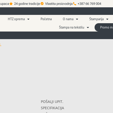
kupaca
24 godine tradicije
Vlastita proizvodnja
+387 66 769 004
HTZ oprema
Početna
O nama
Štamparija
Štampa na tekstilu
Promo mat
L
POŠALJI UPIT.
SPECIFIKACIJA