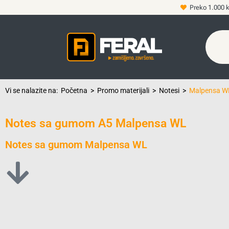
Preko 1.000 
Vi se nalazite na:
Početna
>
Promo materijali
>
Notesi
>
Malpensa W
Notes sa gumom A5 Malpensa WL
Notes sa gumom Malpensa WL