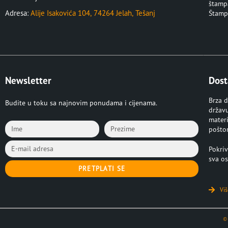
štampa
Adresa:
Alije Isakovića 104, 74264 Jelah, Tešanj
Štampa
Newsletter
Dost
Brza d
Budite u toku sa najnovim ponudama i cijenama.
držav
materi
pošto
Pokriv
sva os
PRETPLATI SE
Viš
©