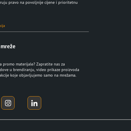
ruju pravo na povoljnije cijene i prioritetnu
cija
 mreže
za promo materijale? Zapratite nas za
ndove u brendiranju, video prikaze proizvoda
 akcije koje objavljujemo samo na mrežama.