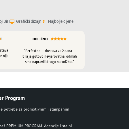
oj BiH
Grafički dizajn
Najbolje cijene
ODLIČNO






ostava
“Perfektno – dostava za 2 dana –
e nije
bila je gotovo nevjerovatna, odmah
smo napravili drugu narudžbu.”
er Program
ne potrebe za promotivnim i štampanim
u naš PREMIUM PROGRAM. Agencije i stalni