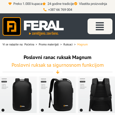
Preko 1.000 kupaca
24 godine tradicije
Vlastita proizvodnja
+387 66 769 004
Vi se nalazite na:
Početna
>
Promo materijali
>
Ruksaci
>
Magnum
Poslovni ranac ruksak Magnum
Poslovni ruksak sa sigurnosnom funkcijom