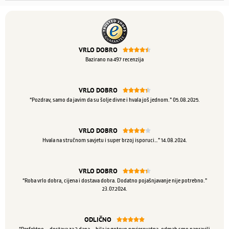
VRLO DOBRO





Bazirano na 497 recenzija
VRLO DOBRO





“Pozdrav, samo da javim da su šolje divne i hvala još jednom.” 05.08.2025.
VRLO DOBRO





Hvala na stručnom savjetu i super brzoj isporuci…” 14.08.2024.
VRLO DOBRO





“Roba vrlo dobra, cijena i dostava dobra. Dodatno pojašnjavanje nije potrebno.”
23.07.2024.
ODLIČNO




