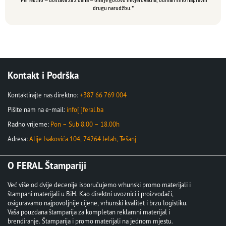
“Perfektno – dostava za 2 dana – bila je gotovo nevjerovatna, odmah smo napravili
drugu narudžbu.”
Kontakt i Podrška
Kontaktirajte nas direktno:
+387 66 769 004
Pišite nam na e-mail:
info[ ]feral.ba
Radno vrijeme:
Pon – Sub 8.00 – 18.00h
Adresa:
Alije Isakovića 104, 74264 Jelah, Tešanj
O FERAL Štampariji
Već više od dvije decenije isporučujemo vrhunski promo materijali i
štampani materijali u BiH. Kao direktni uvoznici i proizvođači,
osiguravamo najpovoljnije cijene, vrhunski kvalitet i brzu logistiku.
Vaša pouzdana štamparija za kompletan reklamni materijal i
brendiranje. Štamparija i promo materijali na jednom mjestu.