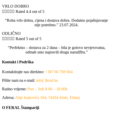
VRLO DOBRO





Rated 4.4 out of 5
“Roba vrlo dobra, cijena i dostava dobra. Dodatno pojašnjavanje
nije potrebno.” 23.07.2024.
ODLIČNO





Rated 5 out of 5
“Perfektno – dostava za 2 dana – bila je gotovo nevjerovatna,
odmah smo napravili drugu narudžbu.”
Kontakt i Podrška
Kontaktirajte nas direktno:
+387 66 769 004
Pišite nam na e-mail:
info[ ]feral.ba
Radno vrijeme:
Pon – Sub 8.00 – 18.00h
Adresa:
Alije Isakovića 104, 74264 Jelah, Tešanj
O FERAL Štampariji