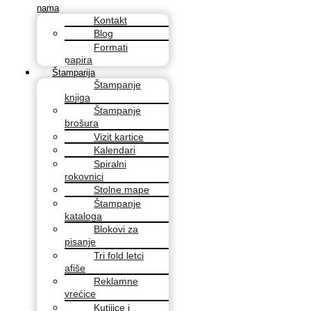
nama
Kontakt
Blog
Formati
papira
Štamparija
Štampanje
knjiga
Štampanje
brošura
Vizit kartice
Kalendari
Spiralni
rokovnici
Stolne mape
Štampanje
kataloga
Blokovi za
pisanje
Tri fold letci
afiše
Reklamne
vrećice
Kutijice i