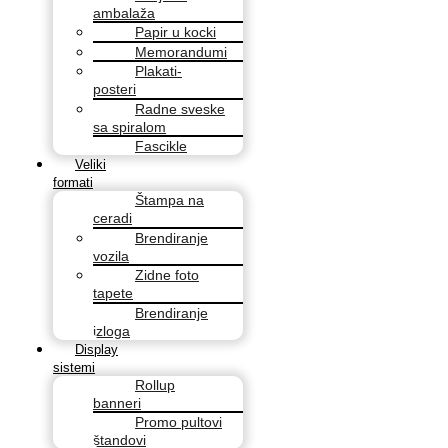
ambalaža
Papir u kocki
Memorandumi
Plakati-
posteri
Radne sveske
sa spiralom
Fascikle
Veliki
formati
Štampa na
ceradi
Brendiranje
vozila
Zidne foto
tapete
Brendiranje
izloga
Display
sistemi
Rollup
banneri
Promo pultovi
štandovi