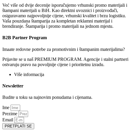
Već više od dvije decenije isporučujemo vrhunski promo materijali i
štampani materijali u BiH. Kao direktni uvoznici i proizvođači,
osiguravamo najpovoljnije cijene, vrhunski kvalitet i brzu logistiku.
Vaša pouzdana štamparija za kompletan reklamni materijal i
brendiranje. Štamparija i promo materijali na jednom mjestu.
B2B Partner Program
Imaate redovne potrebe za promotivnim i štampanim materijalima?
Prijavite se u naš PREMIUM PROGRAM. Agencije i stalni partneri
ostvaruju pravo na povoljnije cijene i prioritetnu izradu.
Više informacija
Newsletter
Budite u toku sa najnovim ponudama i cijenama.
Ime
Prezime
Email
PRETPLATI SE