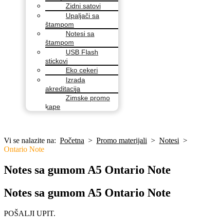
Zidni satovi
Upaljači sa
štampom
Notesi sa
štampom
USB Flash
stickovi
Eko cekeri
Izrada
akreditacija
Zimske promo
kape
Vi se nalazite na:
Početna
>
Promo materijali
>
Notesi
>
Ontario Note
Notes sa gumom A5 Ontario Note
Notes sa gumom A5 Ontario Note
POŠALJI UPIT.