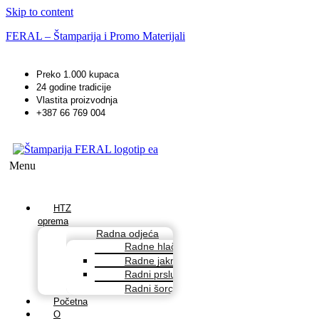
Skip to content
FERAL – Štamparija i Promo Materijali
Preko 1.000 kupaca
24 godine tradicije
Vlastita proizvodnja
+387 66 769 004
Menu
HTZ
oprema
Radna odjeća
Radne hlače
Radne jakne
Radni prsluci
Radni šorcevi
Početna
O