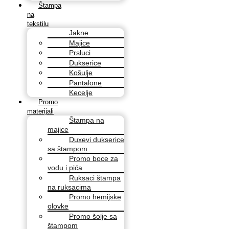
Štampa
na
tekstilu
Jakne
Majice
Prsluci
Dukserice
Košulje
Pantalone
Kecelje
Promo
materijali
Štampa na
majice
Duxevi dukserice
sa štampom
Promo boce za
vodu i pića
Ruksaci štampa
na ruksacima
Promo hemijske
olovke
Promo šolje sa
štampom