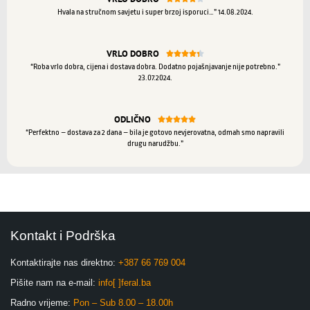
Hvala na stručnom savjetu i super brzoj isporuci…” 14.08.2024.
VRLO DOBRO





“Roba vrlo dobra, cijena i dostava dobra. Dodatno pojašnjavanje nije potrebno.”
23.07.2024.
ODLIČNO





“Perfektno – dostava za 2 dana – bila je gotovo nevjerovatna, odmah smo napravili
drugu narudžbu.”
Kontakt i Podrška
Kontaktirajte nas direktno:
+387 66 769 004
Pišite nam na e-mail:
info[ ]feral.ba
Radno vrijeme:
Pon – Sub 8.00 – 18.00h