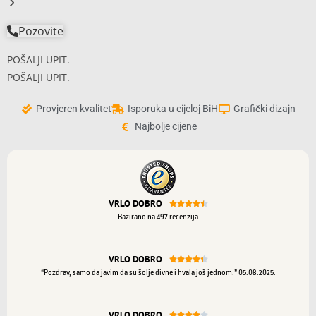
Pozovite
POŠALJI UPIT.
POŠALJI UPIT.
Provjeren kvalitet
Isporuka u cijeloj BiH
Grafički dizajn
Najbolje cijene
VRLO DOBRO





Bazirano na 497 recenzija
VRLO DOBRO





“Pozdrav, samo da javim da su šolje divne i hvala još jednom.” 05.08.2025.
VRLO DOBRO




