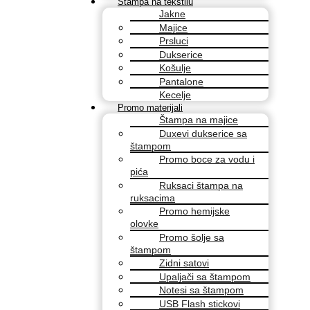
Štampa na tekstilu
Jakne
Majice
Prsluci
Dukserice
Košulje
Pantalone
Kecelje
Promo materijali
Štampa na majice
Duxevi dukserice sa
štampom
Promo boce za vodu i
pića
Ruksaci štampa na
ruksacima
Promo hemijske
olovke
Promo šolje sa
štampom
Zidni satovi
Upaljači sa štampom
Notesi sa štampom
USB Flash stickovi