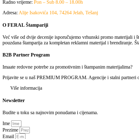
Radno vrijeme:
Pon – Sub 8.00 – 18.00h
Adresa:
Alije Isakovića 104, 74264 Jelah, Tešanj
O FERAL Štampariji
Već više od dvije decenije isporučujemo vrhunski promo materijali i št
pouzdana štamparija za kompletan reklamni materijal i brendiranje. Št
B2B Partner Program
Imaate redovne potrebe za promotivnim i štampanim materijalima?
Prijavite se u naš PREMIUM PROGRAM. Agencije i stalni partneri ostv
Više informacija
Newsletter
Budite u toku sa najnovim ponudama i cijenama.
Ime
Prezime
Email