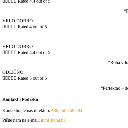





Rated 4.4 out of 5
“P
VRLO DOBRO





Rated 4 out of 5
VRLO DOBRO





Rated 4.4 out of 5
“Roba vrlo
ODLIČNO





Rated 5 out of 5
“Perfektno – d
Kontakt i Podrška
Kontaktirajte nas direktno:
+387 66 769 004
Pišite nam na e-mail:
info[ ]feral.ba