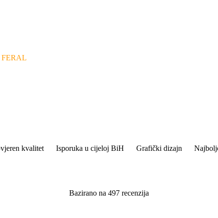
l FERAL
vjeren kvalitet
Isporuka u cijeloj BiH
Grafički dizajn
Najbolj
Bazirano na 497 recenzija