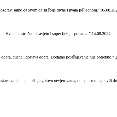
ozdrav, samo da javim da su šolje divne i hvala još jednom.” 05.08.20
Hvala na stručnom savjetu i super brzoj isporuci…” 14.08.2024.
 dobra, cijena i dostava dobra. Dodatno pojašnjavanje nije potrebno.” 
ostava za 2 dana – bila je gotovo nevjerovatna, odmah smo napravili d