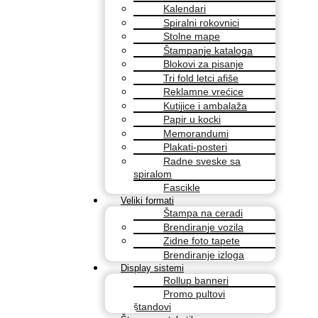
Kalendari
Spiralni rokovnici
Stolne mape
Štampanje kataloga
Blokovi za pisanje
Tri fold letci afiše
Reklamne vrećice
Kutijice i ambalaža
Papir u kocki
Memorandumi
Plakati-posteri
Radne sveske sa
spiralom
Fascikle
Veliki formati
Štampa na ceradi
Brendiranje vozila
Zidne foto tapete
Brendiranje izloga
Display sistemi
Rollup banneri
Promo pultovi
štandovi