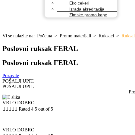
Eko cekeri
Izrada akreditacija
Zimske promo kape
Vi se nalazite na:
Početna
>
Promo materijali
>
Ruksaci
>
Ruksa
Poslovni ruksak FERAL
Poslovni ruksak FERAL
Pozovite
POŠALJI UPIT.
POŠALJI UPIT.
Pro
VRLO DOBRO





Rated 4.5 out of 5
VRLO DOBRO