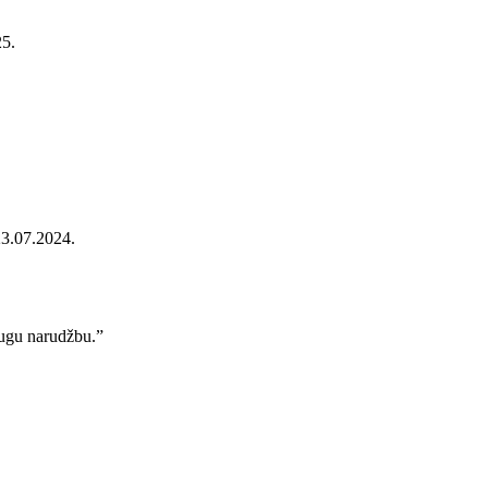
25.
23.07.2024.
rugu narudžbu.”