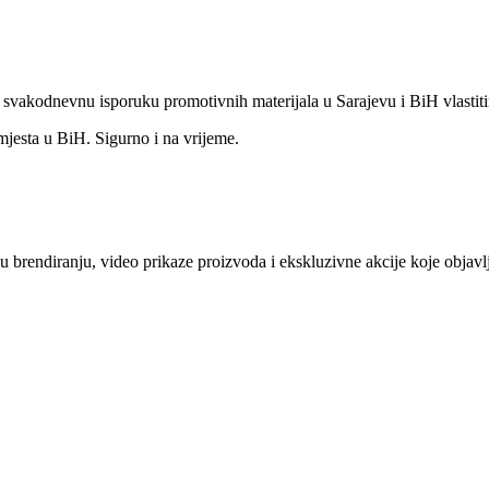
o svakodnevnu isporuku promotivnih materijala u Sarajevu i BiH vlastit
mjesta u BiH. Sigurno i na vrijeme.
e u brendiranju, video prikaze proizvoda i ekskluzivne akcije koje obj