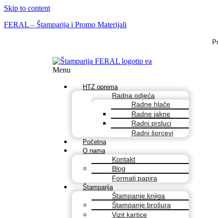
Skip to content
FERAL – Štamparija i Promo Materijali
P
Menu
HTZ oprema
Radna odjeća
Radne hlače
Radne jakne
Radni prsluci
Radni šorcevi
Početna
O nama
Kontakt
Blog
Formati papira
Štamparija
Štampanje knjiga
Štampanje brošura
Vizit kartice