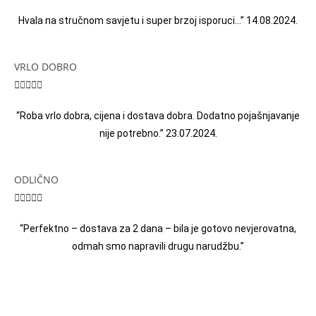
Hvala na stručnom savjetu i super brzoj isporuci…” 14.08.2024.
VRLO DOBRO





“Roba vrlo dobra, cijena i dostava dobra. Dodatno pojašnjavanje
nije potrebno.” 23.07.2024.
ODLIČNO





“Perfektno – dostava za 2 dana – bila je gotovo nevjerovatna,
odmah smo napravili drugu narudžbu.”