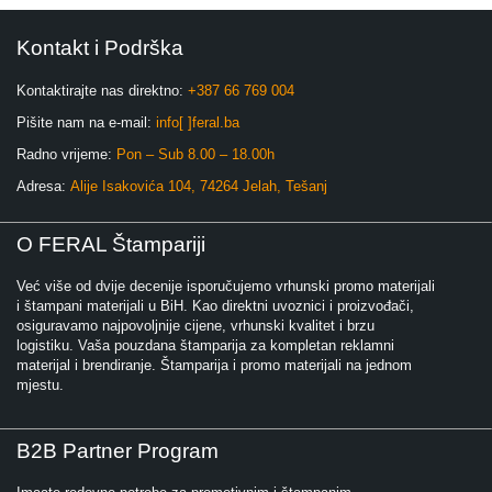
Kontakt i Podrška
Kontaktirajte nas direktno:
+387 66 769 004
Pišite nam na e-mail:
info[ ]feral.ba
Radno vrijeme:
Pon – Sub 8.00 – 18.00h
Adresa:
Alije Isakovića 104, 74264 Jelah, Tešanj
O FERAL Štampariji
Već više od dvije decenije isporučujemo vrhunski promo materijali
i štampani materijali u BiH. Kao direktni uvoznici i proizvođači,
osiguravamo najpovoljnije cijene, vrhunski kvalitet i brzu
logistiku. Vaša pouzdana štamparija za kompletan reklamni
materijal i brendiranje. Štamparija i promo materijali na jednom
mjestu.
B2B Partner Program