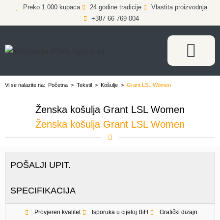
Preko 1.000 kupaca
24 godine tradicije
Vlastita proizvodnja
+387 66 769 004
Vi se nalazite na:
Početna
>
Tekstil
>
Košulje
>
Grant LSL Women
Ženska košulja Grant LSL Women
Ženska košulja Grant LSL Women
POŠALJI UPIT.
SPECIFIKACIJA
Provjeren kvalitet
Isporuka u cijeloj BiH
Grafički dizajn