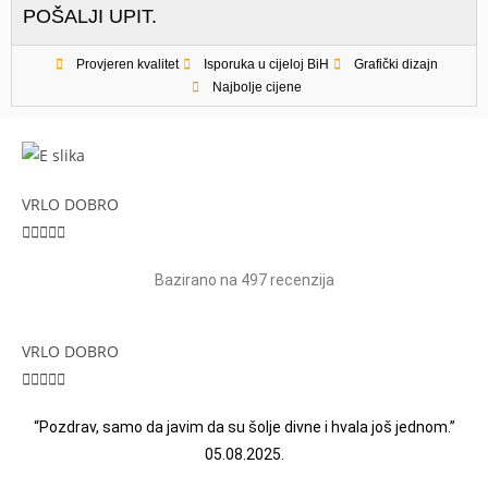
POŠALJI UPIT.
Provjeren kvalitet
Isporuka u cijeloj BiH
Grafički dizajn
Najbolje cijene
VRLO DOBRO





Bazirano na 497 recenzija
VRLO DOBRO





“Pozdrav, samo da javim da su šolje divne i hvala još jednom.”
05.08.2025.