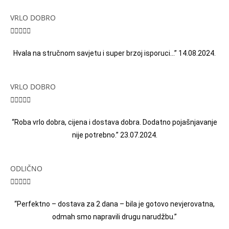
VRLO DOBRO





Hvala na stručnom savjetu i super brzoj isporuci…” 14.08.2024.
VRLO DOBRO





“Roba vrlo dobra, cijena i dostava dobra. Dodatno pojašnjavanje
nije potrebno.” 23.07.2024.
ODLIČNO





“Perfektno – dostava za 2 dana – bila je gotovo nevjerovatna,
odmah smo napravili drugu narudžbu.”