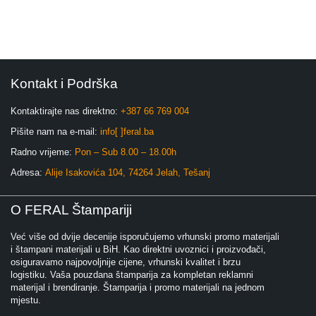
Kontakt i Podrška
Kontaktirajte nas direktno:
+387 66 769 004
Pišite nam na e-mail:
info[ ]feral.ba
Radno vrijeme:
Pon – Sub 8.00 – 18.00h
Adresa:
Alije Isakovića 104, 74264 Jelah, Tešanj
O FERAL Štampariji
Već više od dvije decenije isporučujemo vrhunski promo materijali
i štampani materijali u BiH. Kao direktni uvoznici i proizvođači,
osiguravamo najpovoljnije cijene, vrhunski kvalitet i brzu
logistiku. Vaša pouzdana štamparija za kompletan reklamni
materijal i brendiranje. Štamparija i promo materijali na jednom
mjestu.