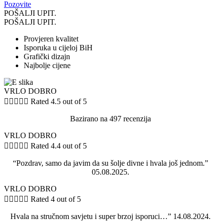
Pozovite
POŠALJI UPIT.
POŠALJI UPIT.
Provjeren kvalitet
Isporuka u cijeloj BiH
Grafički dizajn
Najbolje cijene
VRLO DOBRO





Rated 4.5 out of 5
Bazirano na 497 recenzija
VRLO DOBRO





Rated 4.4 out of 5
“Pozdrav, samo da javim da su šolje divne i hvala još jednom.”
05.08.2025.
VRLO DOBRO





Rated 4 out of 5
Hvala na stručnom savjetu i super brzoj isporuci…” 14.08.2024.