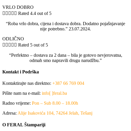
VRLO DOBRO





Rated 4.4 out of 5
“Roba vrlo dobra, cijena i dostava dobra. Dodatno pojašnjavanje
nije potrebno.” 23.07.2024.
ODLIČNO





Rated 5 out of 5
“Perfektno – dostava za 2 dana – bila je gotovo nevjerovatna,
odmah smo napravili drugu narudžbu.”
Kontakt i Podrška
Kontaktirajte nas direktno:
+387 66 769 004
Pišite nam na e-mail:
info[ ]feral.ba
Radno vrijeme:
Pon – Sub 8.00 – 18.00h
Adresa:
Alije Isakovića 104, 74264 Jelah, Tešanj
O FERAL Štampariji