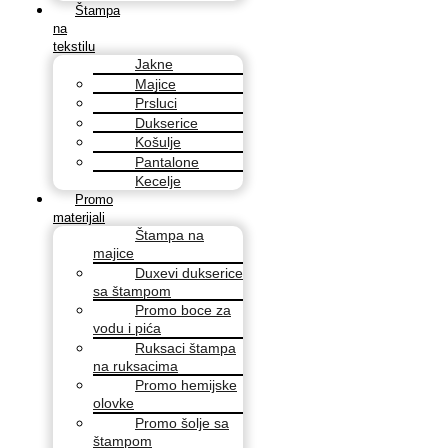
Štampa
na
tekstilu
Jakne
Majice
Prsluci
Dukserice
Košulje
Pantalone
Kecelje
Promo
materijali
Štampa na
majice
Duxevi dukserice
sa štampom
Promo boce za
vodu i pića
Ruksaci štampa
na ruksacima
Promo hemijske
olovke
Promo šolje sa
štampom