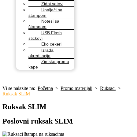
Zidni satovi
Upaljači sa
štampom
Notesi sa
štampom
USB Flash
stickovi
Eko cekeri
Izrada
akreditacija
Zimske promo
kape
Vi se nalazite na:
Početna
>
Promo materijali
>
Ruksaci
>
Ruksak SLIM
Ruksak SLIM
Poslovni ruksak SLIM