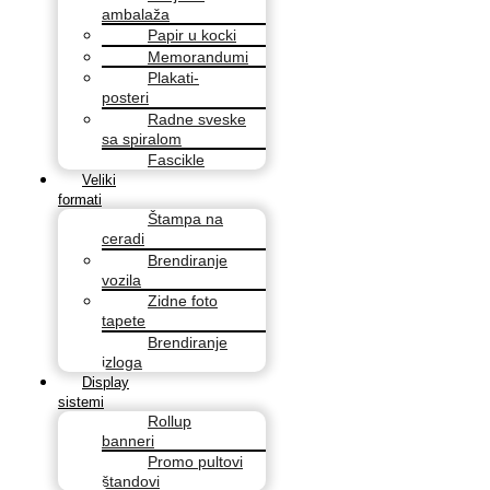
ambalaža
Papir u kocki
Memorandumi
Plakati-
posteri
Radne sveske
sa spiralom
Fascikle
Veliki
formati
Štampa na
ceradi
Brendiranje
vozila
Zidne foto
tapete
Brendiranje
izloga
Display
sistemi
Rollup
banneri
Promo pultovi
štandovi