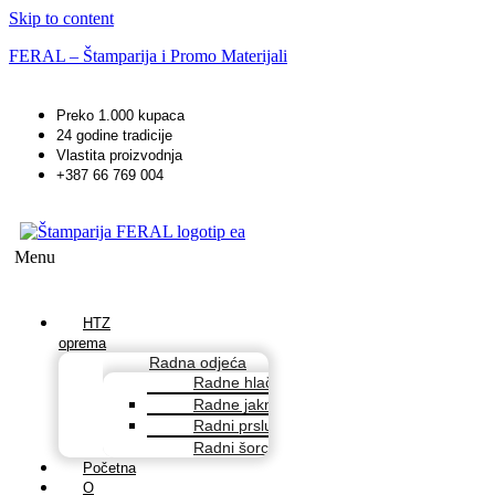
Skip to content
FERAL – Štamparija i Promo Materijali
Preko 1.000 kupaca
24 godine tradicije
Vlastita proizvodnja
+387 66 769 004
Menu
HTZ
oprema
Radna odjeća
Radne hlače
Radne jakne
Radni prsluci
Radni šorcevi
Početna
O