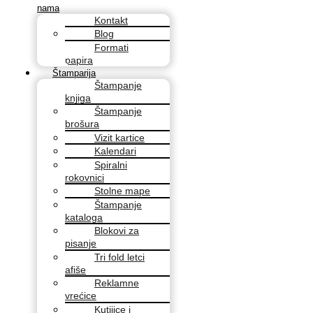
nama
Kontakt
Blog
Formati
papira
Štamparija
Štampanje
knjiga
Štampanje
brošura
Vizit kartice
Kalendari
Spiralni
rokovnici
Stolne mape
Štampanje
kataloga
Blokovi za
pisanje
Tri fold letci
afiše
Reklamne
vrećice
Kutijice i