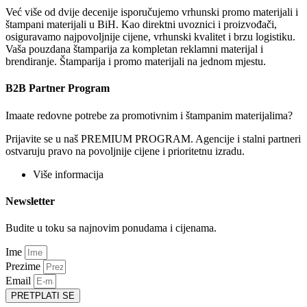
Već više od dvije decenije isporučujemo vrhunski promo materijali i
štampani materijali u BiH. Kao direktni uvoznici i proizvođači,
osiguravamo najpovoljnije cijene, vrhunski kvalitet i brzu logistiku.
Vaša pouzdana štamparija za kompletan reklamni materijal i
brendiranje. Štamparija i promo materijali na jednom mjestu.
B2B Partner Program
Imaate redovne potrebe za promotivnim i štampanim materijalima?
Prijavite se u naš PREMIUM PROGRAM. Agencije i stalni partneri
ostvaruju pravo na povoljnije cijene i prioritetnu izradu.
Više informacija
Newsletter
Budite u toku sa najnovim ponudama i cijenama.
Ime
Prezime
Email
PRETPLATI SE