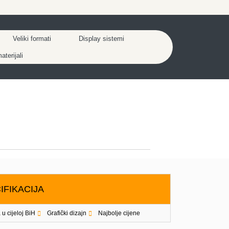
Veliki formati
Display sistemi
terijali
IFIKACIJA
 u cijeloj BiH
Grafički dizajn
Najbolje cijene