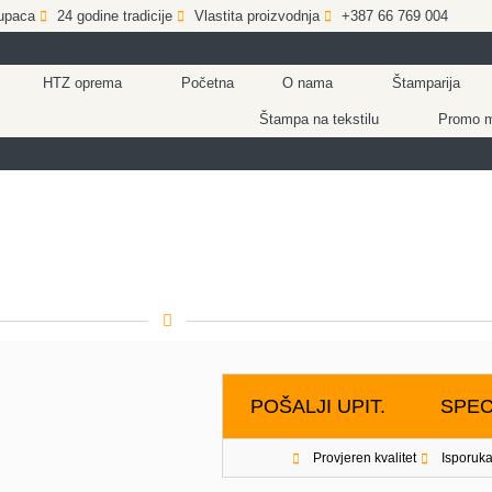
upaca
24 godine tradicije
Vlastita proizvodnja
+387 66 769 004
HTZ oprema
Početna
O nama
Štamparija
Štampa na tekstilu
Promo ma
POŠALJI UPIT.
SPEC
Provjeren kvalitet
Isporuka