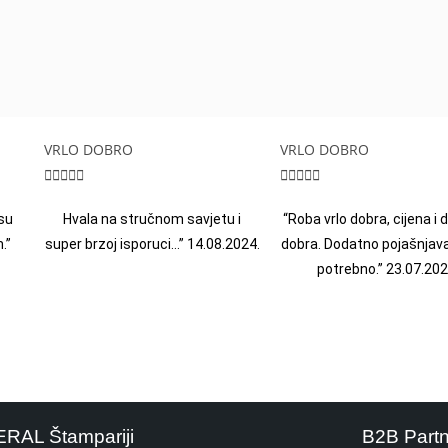
VRLO DOBRO
VRLO DOBRO










su
Hvala na stručnom savjetu i
“Roba vrlo dobra, cijena i
.”
super brzoj isporuci…” 14.08.2024.
dobra. Dodatno pojašnjava
potrebno.” 23.07.202
ERAL Štampariji
B2B Part