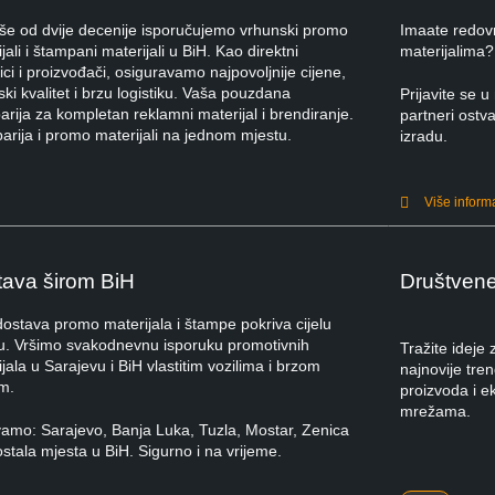
iše od dvije decenije isporučujemo vrhunski promo
Imaate redov
jali i štampani materijali u BiH. Kao direktni
materijalima?
ci i proizvođači, osiguravamo najpovoljnije cijene,
ki kvalitet i brzu logistiku. Vaša pouzdana
Prijavite se
rija za kompletan reklamni materijal i brendiranje.
partneri ostva
arija i promo materijali na jednom mjestu.
izradu.
Više inform
ava širom BiH
Društven
dostava promo materijala i štampe pokriva cijelu
u. Vršimo svakodnevnu isporuku promotivnih
Tražite ideje
jala u Sarajevu i BiH vlastitim vozilima i brzom
najnovije tre
m.
proizvoda i e
mrežama.
vamo: Sarajevo, Banja Luka, Tuzla, Mostar, Zenica
ostala mjesta u BiH. Sigurno i na vrijeme.