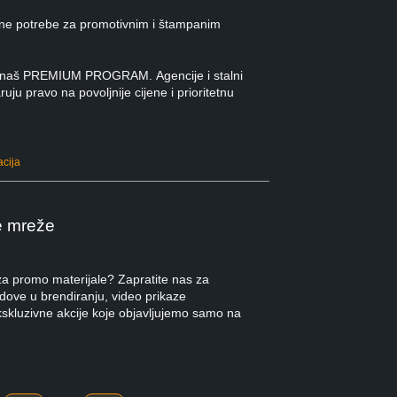
ne potrebe za promotivnim i štampanim
 u naš PREMIUM PROGRAM. Agencije i stalni
ruju pravo na povoljnije cijene i prioritetnu
acija
e mreže
 za promo materijale? Zapratite nas za
ndove u brendiranju, video prikaze
kskluzivne akcije koje objavljujemo samo na