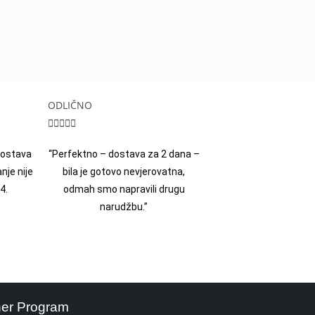
ODLIČNO





 dostava
“Perfektno – dostava za 2 dana –
nje nije
bila je gotovo nevjerovatna,
4.
odmah smo napravili drugu
narudžbu.”
ner Program