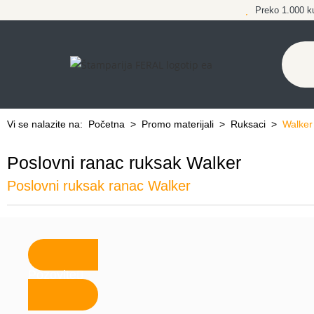
Preko 1.000 k
Vi se nalazite na:
Početna
>
Promo materijali
>
Ruksaci
>
Walker
Poslovni ranac ruksak Walker
Poslovni ruksak ranac Walker
Pozovite