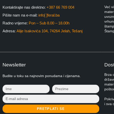
Već v
Kontaktirajte nas direktno:
+387 66 769 004
materi
Pišite nam na e-mail:
info[ ]feral.ba
uvozni
vrhuns
Radno vrijeme:
Pon – Sub 8.00 – 18.00h
štampa
Adresa:
Alije Isakovića 104, 74264 Jelah, Tešanj
Štamp
Newsletter
Dost
Brza 
Budite u toku sa najnovim ponudama i cijenama.
držav
materi
pošto
Pokri
i sva 
PRETPLATI SE