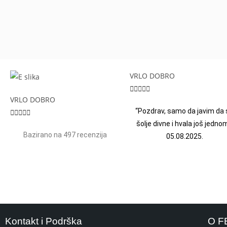
VRLO DOBRO





VRLO DOBRO
“Pozdrav, samo da javim da 





šolje divne i hvala još jednom
Bazirano na 497 recenzija
05.08.2025.
Kontakt i Podrška
O F