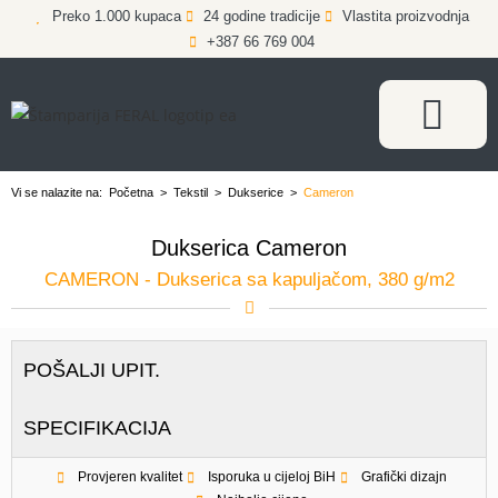
Preko 1.000 kupaca
24 godine tradicije
Vlastita proizvodnja
+387 66 769 004
Vi se nalazite na:
Početna
>
Tekstil
>
Dukserice
>
Cameron
Dukserica Cameron
CAMERON - Dukserica sa kapuljačom, 380 g/m2
POŠALJI UPIT.
SPECIFIKACIJA
Provjeren kvalitet
Isporuka u cijeloj BiH
Grafički dizajn