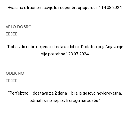
Hvala na stručnom savjetu i super brzoj isporuci…” 14.08.2024.
VRLO DOBRO





“Roba vrlo dobra, cijena i dostava dobra. Dodatno pojašnjavanje
nije potrebno.” 23.07.2024.
ODLIČNO





“Perfektno – dostava za 2 dana – bila je gotovo nevjerovatna,
odmah smo napravili drugu narudžbu.”