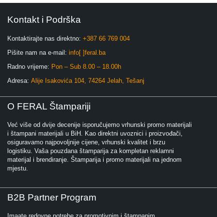
Kontakt i Podrška
Kontaktirajte nas direktno:
+387 66 769 004
Pišite nam na e-mail:
info[ ]feral.ba
Radno vrijeme:
Pon – Sub 8.00 – 18.00h
Adresa:
Alije Isakovića 104, 74264 Jelah, Tešanj
O FERAL Štampariji
Već više od dvije decenije isporučujemo vrhunski promo materijali
i štampani materijali u BiH. Kao direktni uvoznici i proizvođači,
osiguravamo najpovoljnije cijene, vrhunski kvalitet i brzu
logistiku. Vaša pouzdana štamparija za kompletan reklamni
materijal i brendiranje. Štamparija i promo materijali na jednom
mjestu.
B2B Partner Program
Imaate redovne potrebe za promotivnim i štampanim