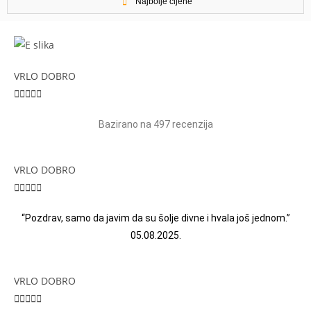
Najbolje cijene
VRLO DOBRO





Bazirano na 497 recenzija
VRLO DOBRO





“Pozdrav, samo da javim da su šolje divne i hvala još jednom.”
05.08.2025.
VRLO DOBRO




