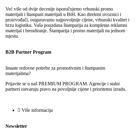
Već više od dvije decenije isporučujemo vrhunski promo
materijali i štampani materijali u BiH. Kao direktni uvoznici i
proizvođači, osiguravamo najpovoljnije cijene, vrhunski kvalitet i
brzu logistiku. Vaša pouzdana štamparija za kompletan reklamni
materijal i brendiranje. Štamparija i promo materijali na jednom
mjestu.
B2B Partner Program
Imaate redovne potrebe za promotivnim i štampanim
materijalima?
Prijavite se u naš PREMIUM PROGRAM. Agencije i stalni
partneri ostvaruju pravo na povoljnije cijene i prioritetnu izradu.
Više informacija
Newsletter