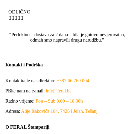
ODLIČNO





“Perfektno – dostava za 2 dana – bila je gotovo nevjerovatna,
odmah smo napravili drugu narudžbu.”
Kontakt i Podrška
Kontaktirajte nas direktno:
+387 66 769 004
Pišite nam na e-mail:
info[ ]feral.ba
Radno vrijeme:
Pon – Sub 8.00 – 18.00h
Adresa:
Alije Isakovića 104, 74264 Jelah, Tešanj
O FERAL Štampariji