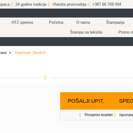
upaca
24 godine tradicije
Vlastita proizvodnja
+387 66 769 004
HTZ oprema
Početna
O nama
Štamparija
Štampa na tekstilu
Promo ma
cevi
>
Hammer Stretch
POŠALJI UPIT.
SPEC
Provjeren kvalitet
Isporuka