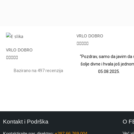
VRLO DOBRO





VRLO DOBRO
“Pozdrav, samo da javim da 





šolje divne i hvala još jednom
Bazirano na 497 recenzija
05.08.2025.
Kontakt i Podrška
O F
Već v
Kontaktirajte nas direktno:
+387 66 769 004