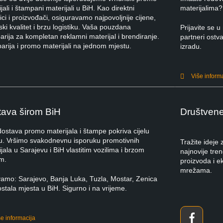
jali i štampani materijali u BiH. Kao direktni
materijalima?
ci i proizvođači, osiguravamo najpovoljnije cijene,
ki kvalitet i brzu logistiku. Vaša pouzdana
Prijavite se
rija za kompletan reklamni materijal i brendiranje.
partneri ostva
arija i promo materijali na jednom mjestu.
izradu.
Više inform
ava širom BiH
Društven
dostava promo materijala i štampe pokriva cijelu
u. Vršimo svakodnevnu isporuku promotivnih
Tražite ideje
jala u Sarajevu i BiH vlastitim vozilima i brzom
najnovije tre
m.
proizvoda i e
mrežama.
vamo: Sarajevo, Banja Luka, Tuzla, Mostar, Zenica
ostala mjesta u BiH. Sigurno i na vrijeme.
še informacija