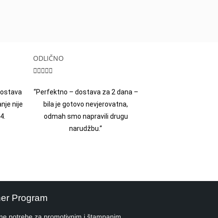
ODLIČNO





 dostava
“Perfektno – dostava za 2 dana –
nje nije
bila je gotovo nevjerovatna,
4.
odmah smo napravili drugu
narudžbu.”
ner Program
ne potrebe za promotivnim i štampanim