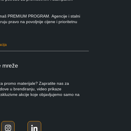
 u naš PREMIUM PROGRAM. Agencije i stalni
ruju pravo na povoljnije cijene i prioritetnu
acija
e mreže
 za promo materijale? Zapratite nas za
ndove u brendiranju, video prikaze
kskluzivne akcije koje objavljujemo samo na