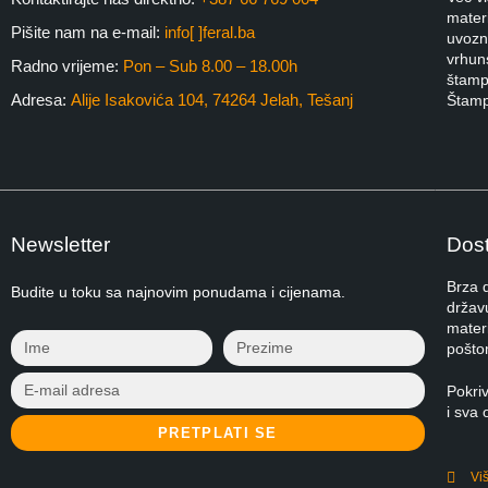
materi
Pišite nam na e-mail:
info[ ]feral.ba
uvozni
vrhuns
Radno vrijeme:
Pon – Sub 8.00 – 18.00h
štampa
Adresa:
Alije Isakovića 104, 74264 Jelah, Tešanj
Štamp
Newsletter
Dost
Brza 
Budite u toku sa najnovim ponudama i cijenama.
držav
materi
pošto
Pokri
i sva 
PRETPLATI SE
Vi