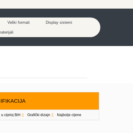
Veliki formati
Display sistemi
terijali
IFIKACIJA
 u cijeloj BiH
Grafički dizajn
Najbolje cijene