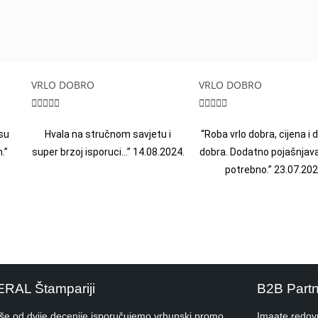
VRLO DOBRO
VRLO DOBRO










su
Hvala na stručnom savjetu i
“Roba vrlo dobra, cijena i
.”
super brzoj isporuci…” 14.08.2024.
dobra. Dodatno pojašnjava
potrebno.” 23.07.202
ERAL Štampariji
B2B Part
iše od dvije decenije isporučujemo vrhunski promo
Imaate redov