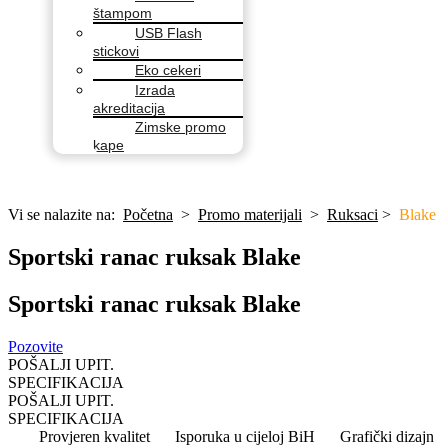
štampom
USB Flash
stickovi
Eko cekeri
Izrada
akreditacija
Zimske promo
kape
Vi se nalazite na:
Početna
>
Promo materijali
>
Ruksaci
>
Blake
Sportski ranac ruksak Blake
Sportski ranac ruksak Blake
Pozovite
POŠALJI UPIT.
SPECIFIKACIJA
POŠALJI UPIT.
SPECIFIKACIJA
Provjeren kvalitet
Isporuka u cijeloj BiH
Grafički dizajn