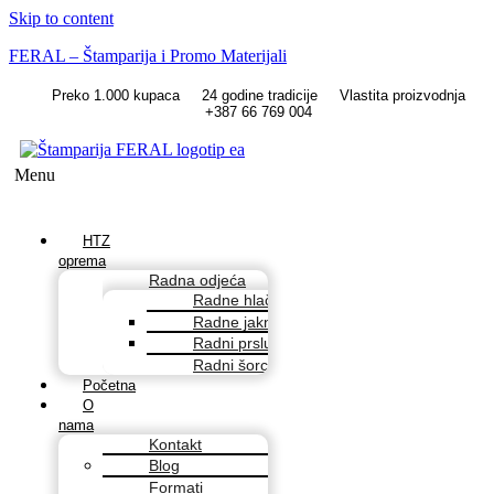
Skip to content
FERAL – Štamparija i Promo Materijali
Preko 1.000 kupaca
24 godine tradicije
Vlastita proizvodnja
+387 66 769 004
Menu
HTZ
oprema
Radna odjeća
Radne hlače
Radne jakne
Radni prsluci
Radni šorcevi
Početna
O
nama
Kontakt
Blog
Formati