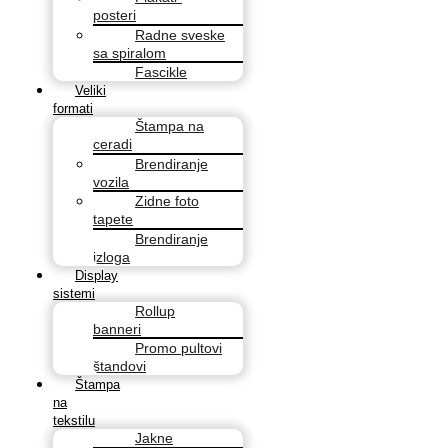
posteri
Radne sveske
sa spiralom
Fascikle
Veliki
formati
Štampa na
ceradi
Brendiranje
vozila
Zidne foto
tapete
Brendiranje
izloga
Display
sistemi
Rollup
banneri
Promo pultovi
štandovi
Štampa
na
tekstilu
Jakne