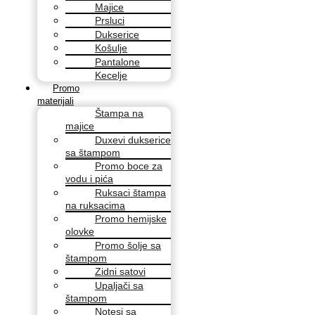
Majice
Prsluci
Dukserice
Košulje
Pantalone
Kecelje
Promo
materijali
Štampa na
majice
Duxevi dukserice
sa štampom
Promo boce za
vodu i pića
Ruksaci štampa
na ruksacima
Promo hemijske
olovke
Promo šolje sa
štampom
Zidni satovi
Upaljači sa
štampom
Notesi sa