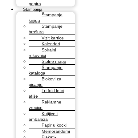
papira
Štamparija
Štampanje
knjiga
Štampanje
brošura
Vizit kartice
Kalendari
Spiralni
rokovnici
Stolne mape
Štampanje
kataloga
Blokovi za
pisanje
Tri fold letci
afiše
Reklamne
vrećice
Kutijice i
ambalaža
Papir u kocki
Memorandumi
Plakati-