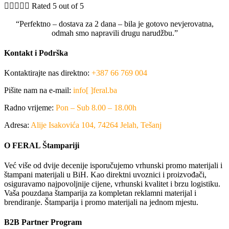





Rated 5 out of 5
“Perfektno – dostava za 2 dana – bila je gotovo nevjerovatna,
odmah smo napravili drugu narudžbu.”
Kontakt i Podrška
Kontaktirajte nas direktno:
+387 66 769 004
Pišite nam na e-mail:
info[ ]feral.ba
Radno vrijeme:
Pon – Sub 8.00 – 18.00h
Adresa:
Alije Isakovića 104, 74264 Jelah, Tešanj
O FERAL Štampariji
Već više od dvije decenije isporučujemo vrhunski promo materijali i
štampani materijali u BiH. Kao direktni uvoznici i proizvođači,
osiguravamo najpovoljnije cijene, vrhunski kvalitet i brzu logistiku.
Vaša pouzdana štamparija za kompletan reklamni materijal i
brendiranje. Štamparija i promo materijali na jednom mjestu.
B2B Partner Program