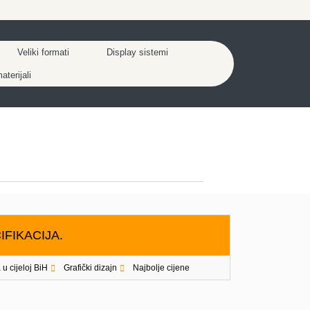
Veliki formati
Display sistemi
terijali
IFIKACIJA.
 u cijeloj BiH
Grafički dizajn
Najbolje cijene