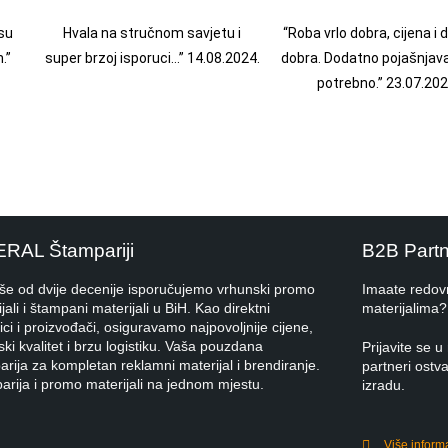
su
Hvala na stručnom savjetu i
“Roba vrlo dobra, cijena i
.”
super brzoj isporuci…” 14.08.2024.
dobra. Dodatno pojašnjava
potrebno.” 23.07.202
ERAL Štampariji
B2B Part
iše od dvije decenije isporučujemo vrhunski promo
Imaate redov
jali i štampani materijali u BiH. Kao direktni
materijalima?
ci i proizvođači, osiguravamo najpovoljnije cijene,
ki kvalitet i brzu logistiku. Vaša pouzdana
Prijavite se
rija za kompletan reklamni materijal i brendiranje.
partneri ostva
arija i promo materijali na jednom mjestu.
izradu.
Više inform