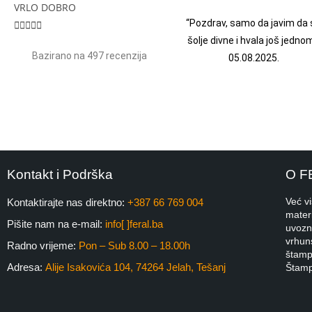
VRLO DOBRO
“Pozdrav, samo da javim da 





šolje divne i hvala još jednom
Bazirano na 497 recenzija
05.08.2025.
Kontakt i Podrška
O F
Već v
Kontaktirajte nas direktno:
+387 66 769 004
materi
Pišite nam na e-mail:
info[ ]feral.ba
uvozni
vrhuns
Radno vrijeme:
Pon – Sub 8.00 – 18.00h
štampa
Adresa:
Alije Isakovića 104, 74264 Jelah, Tešanj
Štamp