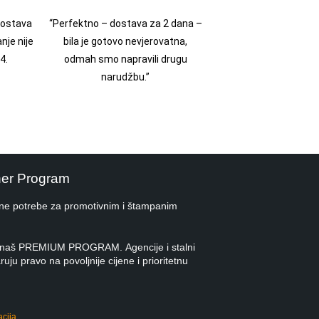
 dostava
“Perfektno – dostava za 2 dana –
nje nije
bila je gotovo nevjerovatna,
4.
odmah smo napravili drugu
narudžbu.”
ner Program
ne potrebe za promotivnim i štampanim
 u naš PREMIUM PROGRAM. Agencije i stalni
ruju pravo na povoljnije cijene i prioritetnu
acija