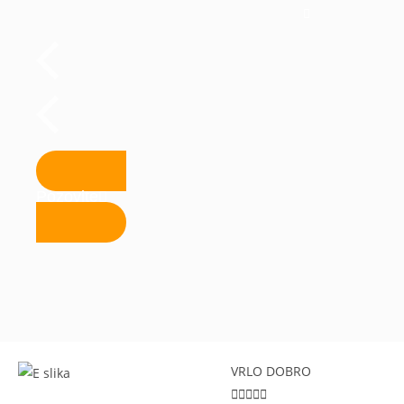
Pozovite
VRLO DOBRO




