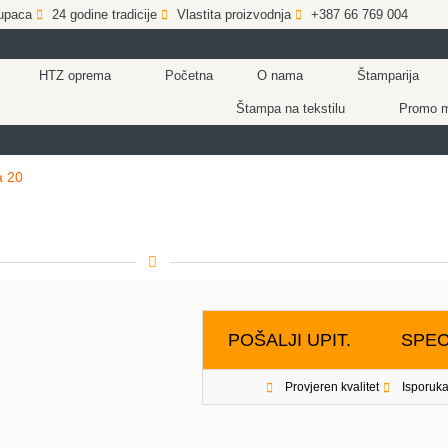
upaca
24 godine tradicije
Vlastita proizvodnja
+387 66 769 004
HTZ oprema
Početna
O nama
Štamparija
Štampa na tekstilu
Promo ma
a 20
POŠALJI UPIT.
SPEC
Provjeren kvalitet
Isporuka