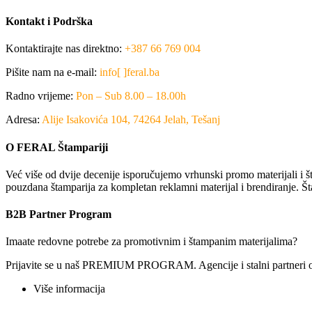
Kontakt i Podrška
Kontaktirajte nas direktno:
+387 66 769 004
Pišite nam na e-mail:
info[ ]feral.ba
Radno vrijeme:
Pon – Sub 8.00 – 18.00h
Adresa:
Alije Isakovića 104, 74264 Jelah, Tešanj
O FERAL Štampariji
Već više od dvije decenije isporučujemo vrhunski promo materijali i št
pouzdana štamparija za kompletan reklamni materijal i brendiranje. Št
B2B Partner Program
Imaate redovne potrebe za promotivnim i štampanim materijalima?
Prijavite se u naš PREMIUM PROGRAM. Agencije i stalni partneri ostv
Više informacija