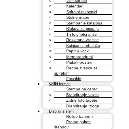
Vizit kartice
Kalendari
Spiralni rokovnici
Stolne mape
Štampanje kataloga
Blokovi za pisanje
Tri fold letci afiše
Reklamne vrećice
Kutijice i ambalaža
Papir u kocki
Memorandumi
Plakati-posteri
Radne sveske sa
spiralom
Fascikle
Veliki formati
Štampa na ceradi
Brendiranje vozila
Zidne foto tapete
Brendiranje izloga
Display sistemi
Rollup banneri
Promo pultovi
štandovi