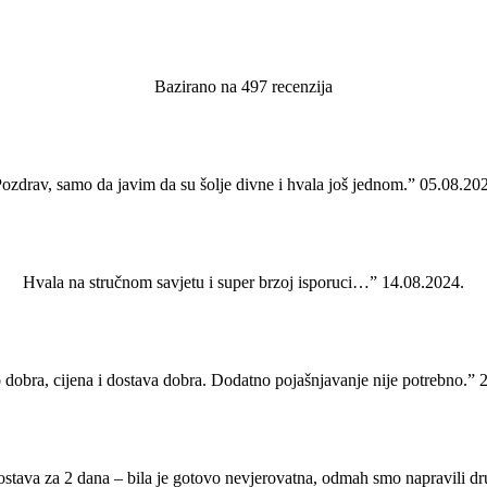
Bazirano na 497 recenzija
ozdrav, samo da javim da su šolje divne i hvala još jednom.” 05.08.20
Hvala na stručnom savjetu i super brzoj isporuci…” 14.08.2024.
 dobra, cijena i dostava dobra. Dodatno pojašnjavanje nije potrebno.” 
ostava za 2 dana – bila je gotovo nevjerovatna, odmah smo napravili d