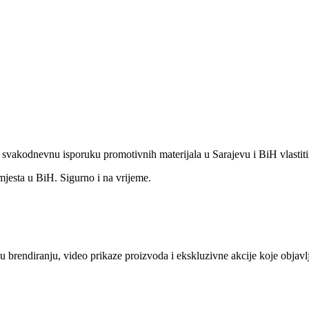
o svakodnevnu isporuku promotivnih materijala u Sarajevu i BiH vlastit
mjesta u BiH. Sigurno i na vrijeme.
e u brendiranju, video prikaze proizvoda i ekskluzivne akcije koje obj