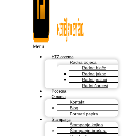
Menu
HTZ oprema
Radna odjeća
Radne hlače
Radne jakne
Radni prsluci
Radni šorcevi
Početna
O nama
Kontakt
Blog
Formati papira
Štamparija
Štampanje knjiga
Štampanje brošura