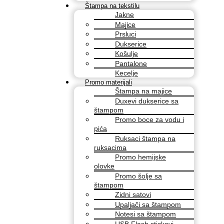
Štampa na tekstilu
Jakne
Majice
Prsluci
Dukserice
Košulje
Pantalone
Kecelje
Promo materijali
Štampa na majice
Duxevi dukserice sa
štampom
Promo boce za vodu i
pića
Ruksaci štampa na
ruksacima
Promo hemijske
olovke
Promo šolje sa
štampom
Zidni satovi
Upaljači sa štampom
Notesi sa štampom
USB Flash stickovi