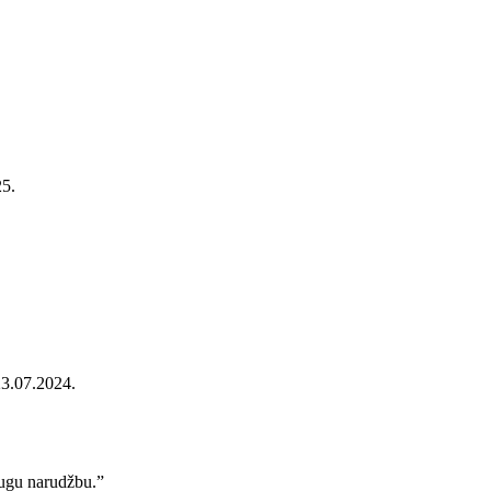
25.
23.07.2024.
rugu narudžbu.”