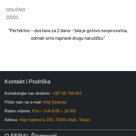
ODLIČNO





“Perfektno – dostava za 2 dana – bila je gotovo nevjerovatna,
odmah smo napravili drugu narudžbu.”
Kontakt i Podrška
Kontaktirajte nas direktno:
+387 66 769 004
Pišite nam na e-mail:
info[ ]feral.ba
Radno vrijeme:
Pon – Sub 8.00 – 18.00h
Adresa:
Alije Isakovića 104, 74264 Jelah, Tešanj
O FERAL Štampariji