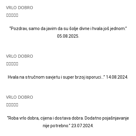
VRLO DOBRO





“Pozdrav, samo da javim da su šolje divne i hvala još jednom.”
05.08.2025.
VRLO DOBRO





Hvala na stručnom savjetu i super brzoj isporuci…” 14.08.2024.
VRLO DOBRO





“Roba vrlo dobra, cijena i dostava dobra. Dodatno pojašnjavanje
nije potrebno.” 23.07.2024.