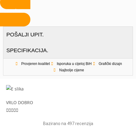
Pozovite
POŠALJI UPIT.
SPECIFIKACIJA.
Provjeren kvalitet
Isporuka u cijeloj BiH
Grafički dizajn
Najbolje cijene
VRLO DOBRO





Bazirano na 497 recenzija