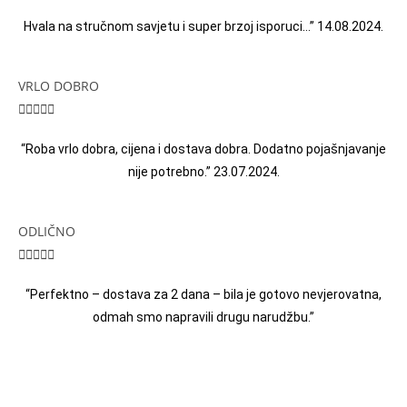
Hvala na stručnom savjetu i super brzoj isporuci…” 14.08.2024.
VRLO DOBRO





“Roba vrlo dobra, cijena i dostava dobra. Dodatno pojašnjavanje
nije potrebno.” 23.07.2024.
ODLIČNO





“Perfektno – dostava za 2 dana – bila je gotovo nevjerovatna,
odmah smo napravili drugu narudžbu.”