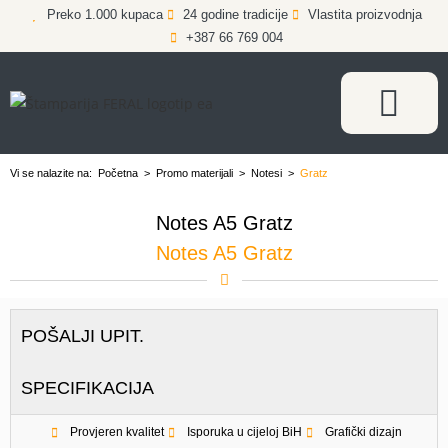
Preko 1.000 kupaca
24 godine tradicije
Vlastita proizvodnja
+387 66 769 004
Vi se nalazite na:
Početna
>
Promo materijali
>
Notesi
>
Gratz
Notes A5 Gratz
Notes A5 Gratz
POŠALJI UPIT.
SPECIFIKACIJA
Provjeren kvalitet
Isporuka u cijeloj BiH
Grafički dizajn