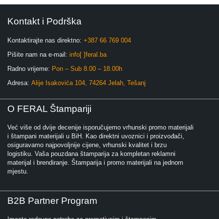
Kontakt i Podrška
Kontaktirajte nas direktno:
+387 66 769 004
Pišite nam na e-mail:
info[ ]feral.ba
Radno vrijeme:
Pon – Sub 8.00 – 18.00h
Adresa:
Alije Isakovića 104, 74264 Jelah, Tešanj
O FERAL Štampariji
Već više od dvije decenije isporučujemo vrhunski promo materijali
i štampani materijali u BiH. Kao direktni uvoznici i proizvođači,
osiguravamo najpovoljnije cijene, vrhunski kvalitet i brzu
logistiku. Vaša pouzdana štamparija za kompletan reklamni
materijal i brendiranje. Štamparija i promo materijali na jednom
mjestu.
B2B Partner Program