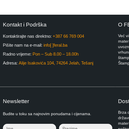
Kontakt i Podrška
O F
Već v
Kontaktirajte nas direktno:
+387 66 769 004
materi
Pišite nam na e-mail:
info[ ]feral.ba
uvozni
vrhuns
Radno vrijeme:
Pon – Sub 8.00 – 18.00h
štampa
Adresa:
Alije Isakovića 104, 74264 Jelah, Tešanj
Štamp
Newsletter
Dost
Brza 
Budite u toku sa najnovim ponudama i cijenama.
držav
materi
pošto