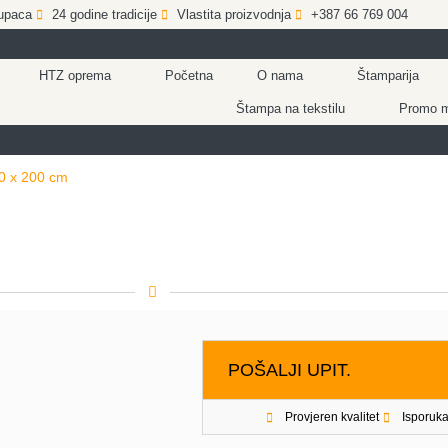
upaca
24 godine tradicije
Vlastita proizvodnja
+387 66 769 004
HTZ oprema
Početna
O nama
Štamparija
Štampa na tekstilu
Promo ma
0 x 200 cm
POŠALJI UPIT.
Provjeren kvalitet
Isporuka