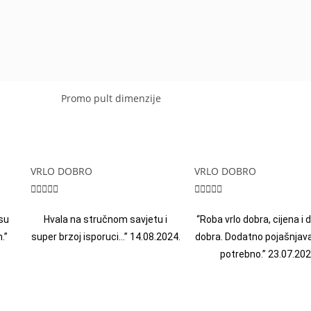
VRLO DOBRO
VRLO DOBRO










su
Hvala na stručnom savjetu i
“Roba vrlo dobra, cijena i
.”
super brzoj isporuci…” 14.08.2024.
dobra. Dodatno pojašnjava
potrebno.” 23.07.202