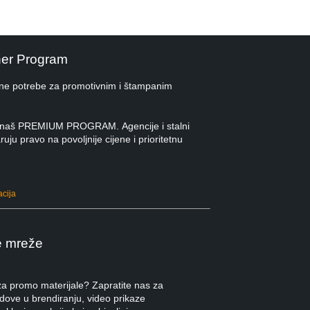
ner Program
ne potrebe za promotivnim i štampanim
 u naš PREMIUM PROGRAM. Agencije i stalni
ruju pravo na povoljnije cijene i prioritetnu
acija
e mreže
 za promo materijale? Zapratite nas za
ndove u brendiranju, video prikaze