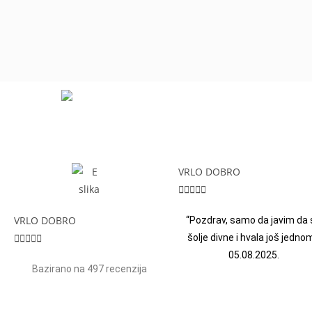
VRLO DOBRO





VRLO DOBRO
“Pozdrav, samo da javim da 





šolje divne i hvala još jednom
05.08.2025.
Bazirano na 497 recenzija