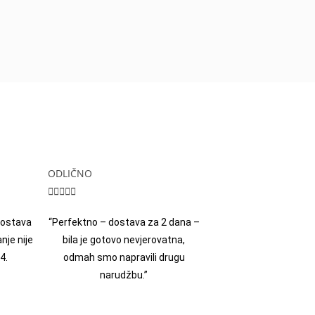
ODLIČNO





 dostava
“Perfektno – dostava za 2 dana –
nje nije
bila je gotovo nevjerovatna,
4.
odmah smo napravili drugu
narudžbu.”