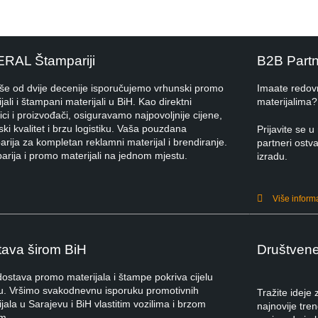
ERAL Štampariji
B2B Part
iše od dvije decenije isporučujemo vrhunski promo
Imaate redov
jali i štampani materijali u BiH. Kao direktni
materijalima?
ci i proizvođači, osiguravamo najpovoljnije cijene,
ki kvalitet i brzu logistiku. Vaša pouzdana
Prijavite se
rija za kompletan reklamni materijal i brendiranje.
partneri ostva
arija i promo materijali na jednom mjestu.
izradu.
Više inform
ava širom BiH
Društven
dostava promo materijala i štampe pokriva cijelu
u. Vršimo svakodnevnu isporuku promotivnih
Tražite ideje
jala u Sarajevu i BiH vlastitim vozilima i brzom
najnovije tre
m.