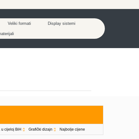
Veliki formati
Display sistemi
terijali
 u cijeloj BiH
Grafički dizajn
Najbolje cijene