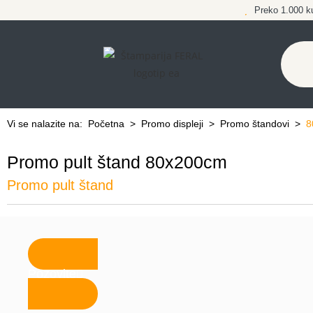
Preko 1.000 k
Vi se nalazite na:
Početna
>
Promo displeji
>
Promo štandovi
>
8
Promo pult štand 80x200cm
Promo pult štand
Pozovite