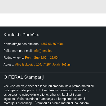
Kontakt i Podrška
Kontaktirajte nas direktno:
+387 66 769 004
Pišite nam na e-mail:
info[ ]feral.ba
Radno vrijeme:
Pon – Sub 8.00 – 18.00h
Adresa:
Alije Isakovića 104, 74264 Jelah, Tešanj
O FERAL Štampariji
Već više od dvije decenije isporučujemo vrhunski promo materijali
i štampani materijali u BiH. Kao direktni uvoznici i proizvođači,
osiguravamo najpovoljnije cijene, vrhunski kvalitet i brzu
logistiku. Vaša pouzdana štamparija za kompletan reklamni
materijal i brendiranje. Štamparija i promo materijali na jednom